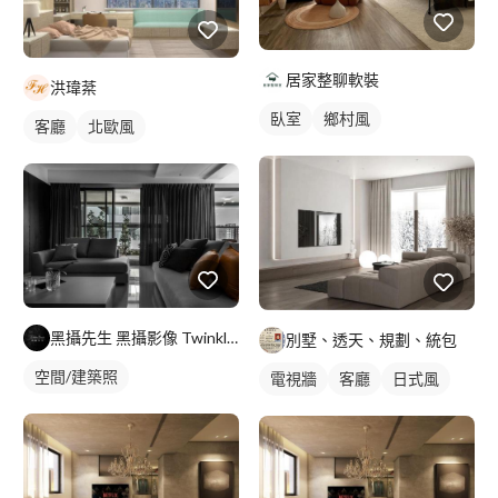
居家整聊軟裝
洪瑋棻
臥室
鄉村風
客廳
北歐風
黑攝先生 黑攝影像 Twinkle Black
別墅、透天、規劃、統包
空間/建築照
電視牆
客廳
日式風