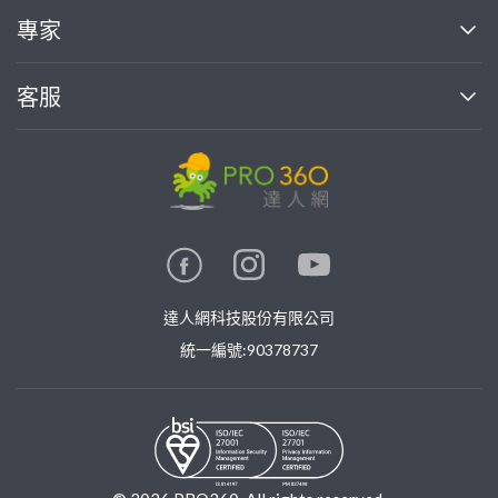
買服務
專家
部落格
如何使用PRO360
加入我們
案件中心
客服
熱門服務
投資人關係
成為專家
所有服務
客服中心
合作提案
如何接案
價格行情
使用條款
聯絡我們
專家指南
專家目錄
信任與保障
推廣服務
在地專家推薦
隱私權政策
卓越專家
達人網科技股份有限公司
關鍵字搜尋
公告
特約專家
統一編號:90378737
專業知識
勞健保專區
問專家
新手攻略