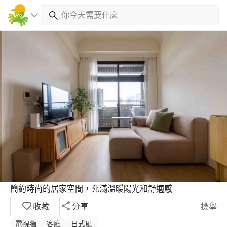
簡約時尚的居家空間，充滿溫暖陽光和舒適感
收藏
分享
檢舉
電視牆
客廳
日式風