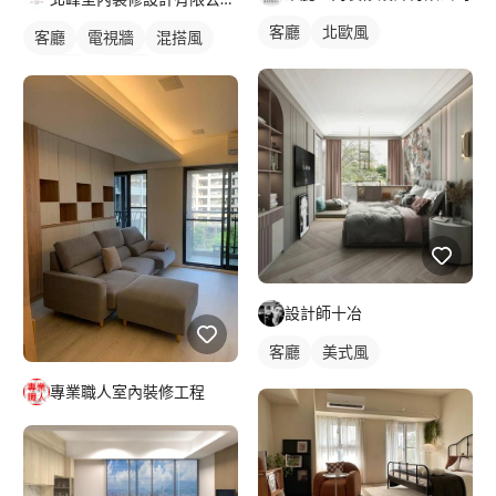
客廳
北歐風
客廳
電視牆
混搭風
北歐風
簡約風
設計師十冶
客廳
美式風
專業職人室內裝修工程