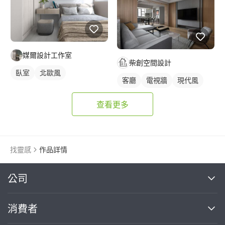
媒爾設計工作室
柴創空間設計
臥室
北歐風
客廳
電視牆
現代風
查看更多
找靈感
作品詳情
繼續完成
公司
關於我們
消費者
找專家(0)
買服務(0)
媒體報導