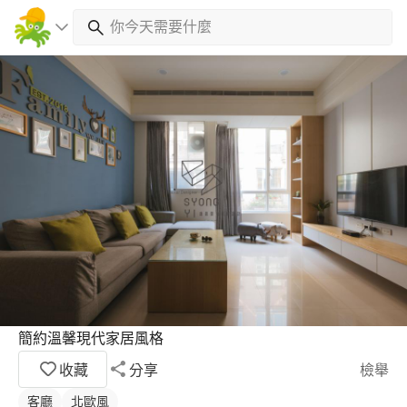
簡約溫馨現代家居風格
收藏
分享
檢舉
客廳
北歐風