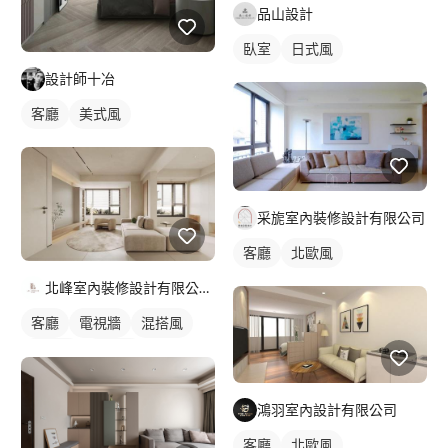
品山設計
臥室
日式風
設計師十冶
客廳
美式風
采旎室內裝修設計有限公司
客廳
北歐風
北峰室內裝修設計有限公司 LI&LI design
客廳
電視牆
混搭風
北歐風
簡約風
鴻羽室內設計有限公司
客廳
北歐風