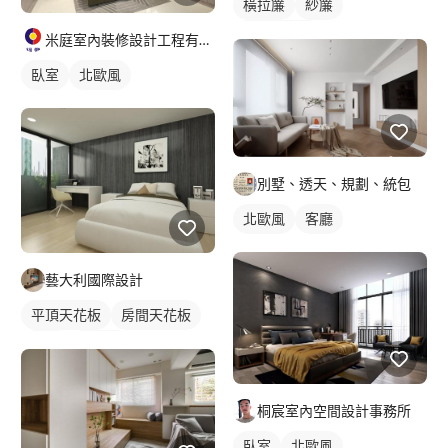
橫拉簾
紗簾
落地窗窗簾
米庭室內裝修設計工程有限公司
臥室
北歐風
別墅、透天、規劃、統包
北歐風
客廳
藝大利國際設計
平頂天花板
房間天花板
臥室
現代風
桐宸室內空間設計事務所
臥室
北歐風