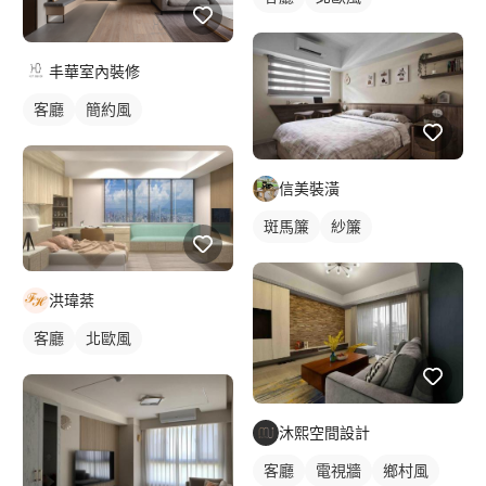
丰華室內裝修
客廳
簡約風
信美裝潢
斑馬簾
紗簾
洪瑋棻
客廳
北歐風
沐熙空間設計
客廳
電視牆
鄉村風