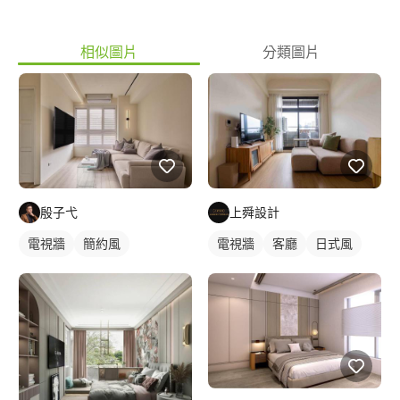
相似圖片
分類圖片
殷子弋
上舜設計
電視牆
簡約風
電視牆
客廳
日式風