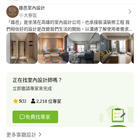
雄邑室內設計
大寮區
「雄邑」是坐落在高雄的室內設計公司，也承接裝潢裝修工程 我
們相信好的設計是改變我們生活的開始，以溝通了解使用者需求創
造出專屬空間 雄邑相信學無止境，設計始終來自人性，專研前進
只為了創造更美好的下一次做準備 歡迎收尋本公司網站有更多詳
細介紹與作品
正在找室內設計師嗎？
立即邀請專家來完成
5
(
1
)
2,218
位專家
免費找專家
更多客廳設計