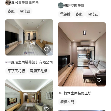
燊居青設計事務所
恩諾空間設計
客廳
現代風
電視牆
客廳
現代風
底厝室內裝修設計有限公司
平頂天花板
客廳天花板
間接天花板
窗簾盒
枒木室內裝修工坊
櫥櫃木門