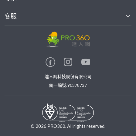
部落格
如何使用PRO360
加入我們
案件中心
客服
熱門服務
投資人關係
成為專家
所有服務
客服中心
合作提案
如何接案
價格行情
使用條款
聯絡我們
專家指南
專家目錄
信任與保障
推廣服務
在地專家推薦
隱私權政策
卓越專家
達人網科技股份有限公司
關鍵字搜尋
公告
特約專家
統一編號:90378737
專業知識
勞健保專區
問專家
新手攻略
©
2026
PRO360. All rights reserved.