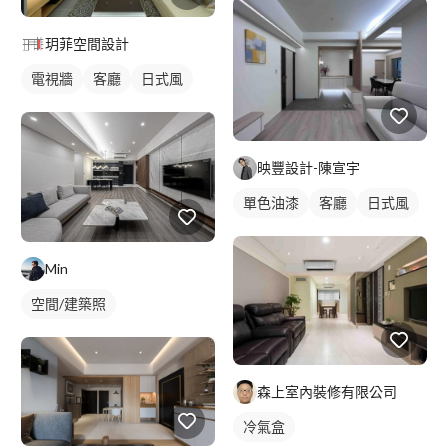
玥菲空間設計
電視牆
客廳
日式風
映豐設計-陳宣宇
單色油漆
客廳
日式風
Min
空間/建築照
森上室內裝修有限公司
冷氣盒