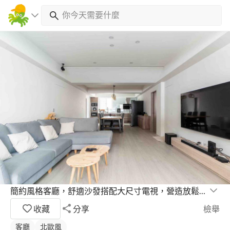
簡約風格客廳，舒適沙發搭配大尺寸電視，營造放鬆氛圍
收藏
分享
檢舉
客廳
北歐風