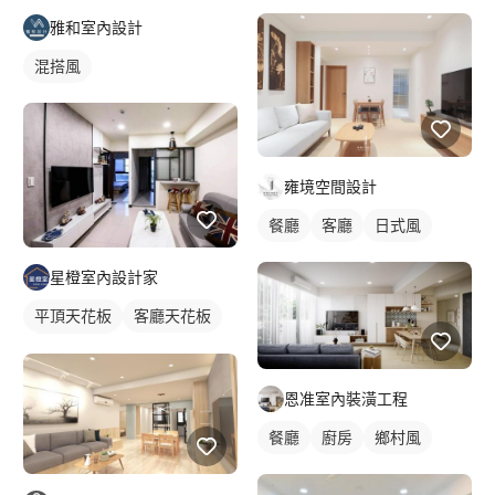
雅和室內設計
混搭風
雍境空間設計
餐廳
客廳
日式風
星橙室內設計家
平頂天花板
客廳天花板
間接天花板
恩准室內裝潢工程
餐廳
廚房
鄉村風