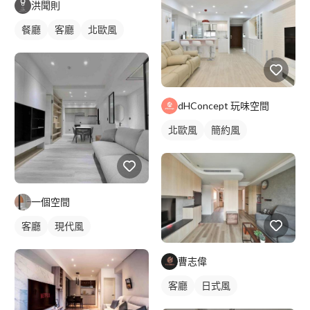
洪聞則
餐廳
客廳
北歐風
dHConcept 玩味空間
北歐風
簡約風
一個空間
客廳
現代風
曹志偉
客廳
日式風