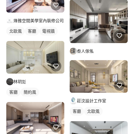
烽雅空間美學室內裝修公司
北歐風
客廳
電視牆
叁人傢俬
林玥彣
客廳
簡約風
莊汶設計工作室
客廳
北歐風