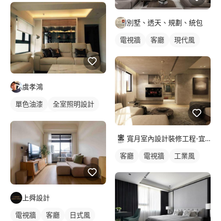
別墅、透天、規劃、統包
電視牆
客廳
現代風
虞孝鴻
單色油漆
全室照明設計
客廳燈光設計
寬月室內設計裝修工程-宜蘭店
客廳
電視牆
工業風
上舜設計
電視牆
客廳
日式風