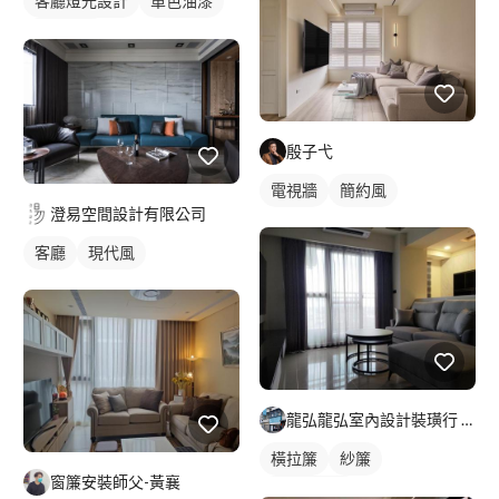
客廳燈光設計
單色油漆
燈光設計
殷子弋
電視牆
簡約風
澄易空間設計有限公司
客廳
現代風
龍弘龍弘室內設計裝璜行 [各式窗簾設計規劃|各式壁紙|塑膠拉
橫拉簾
紗簾
窗簾安裝師父-黃襄
落地窗窗簾