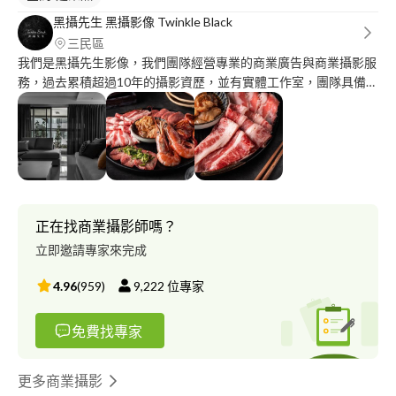
黑攝先生 黑攝影像 Twinkle Black
三民區
我們是黑攝先生影像，我們團隊經營專業的商業廣告與商業攝影服
務，過去累積超過10年的攝影資歷，並有實體工作室，團隊具備專
業的攝影器材設備且成員皆擁有獨立作業能力，並有許多商業攝影
與商業合作等經驗。 從商品到美食到空間等各產業等我們皆有許
多專業經驗。好的食材經過廚師的巧手成為美味料理，而好的產品
透過專業攝影的實拍攝影呈現獨特的光影與魅力，賦予產品更多的
溫度，提升品牌形象價值。 我們提供許多攝影方案，不論是創業
小資族或到大型企業都有不同方案可以選擇，有任何影像上的需
求，可以與我們做聯繫，讓我們為美好的商品留下精美的影像 ; 同
正在找商業攝影師嗎？
時也希望能與貴公司長期合作，創造不凡的價值。
立即邀請專家來完成
4.96
(
959
)
9,222
位專家
免費找專家
更多商業攝影