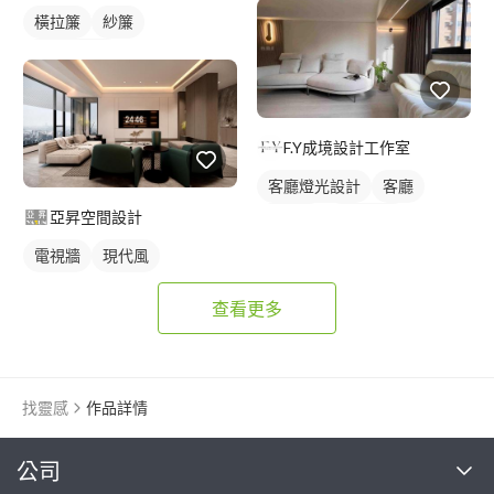
橫拉簾
紗簾
落地窗窗簾
F.Y成境設計工作室
客廳燈光設計
客廳
亞昇空間設計
日式風
燈光設計
電視牆
現代風
查看更多
找靈感
作品詳情
繼續完成
公司