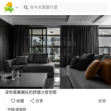
深色窗簾襯託的舒適沙發空間
收藏
分享
檢舉
空間/建築照