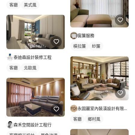
客廳
美式風
窗簾服務
橫拉簾
紗簾
落地窗窗簾
泰迪森設計裝修工程
客廳
北歐風
永固麗室內裝潢設計有限公司
客廳
鄉村風
森禾空間設計工程行