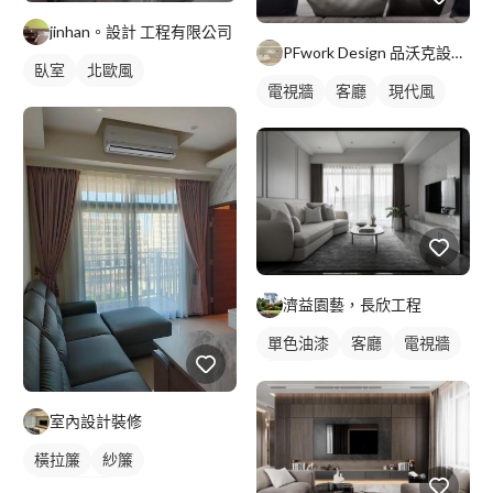
jinhan。設計 工程有限公司
PFwork Design 品沃克設計 l 工程 安信建築經理屢約保證
臥室
北歐風
電視牆
客廳
現代風
濟益園藝，長欣工程
單色油漆
客廳
電視牆
現代風
室內設計裝修
橫拉簾
紗簾
落地窗窗簾