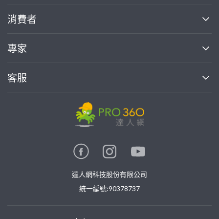
關於我們
消費者
找專家(0)
買服務(0)
媒體報導
買服務
專家
部落格
如何使用PRO360
加入我們
案件中心
客服
熱門服務
投資人關係
成為專家
所有服務
客服中心
合作提案
如何接案
價格行情
使用條款
聯絡我們
專家指南
專家目錄
信任與保障
推廣服務
在地專家推薦
隱私權政策
卓越專家
達人網科技股份有限公司
關鍵字搜尋
公告
特約專家
統一編號:90378737
專業知識
勞健保專區
問專家