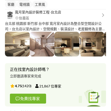
客廳
電視牆
工業風
寬月室內設計裝修工程-台北店
信義區
台北部 桃園部 新竹部 台中部 寬月室內設計為整合型空間設計公
司，台北店以室內設計、空間規劃、裝潢設計、老屋翻修為主要業
務，官網及FB皆有作品集歡迎指教，實體店面位置自有工廠，系統
櫃工廠直營價格，遠離裝潢蟑螂。
正在找室內設計師嗎？
立即邀請專家來完成
4.75
(
1420
)
21,867
位專家
免費找專家