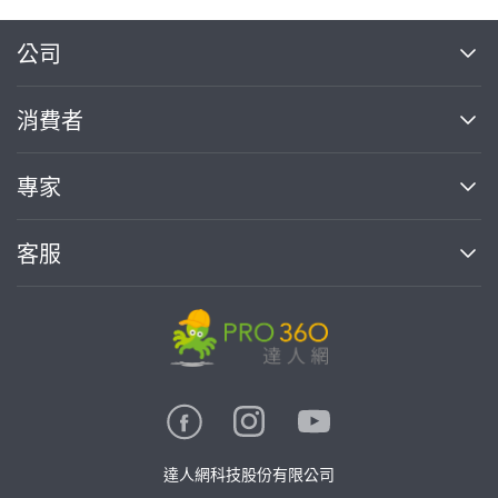
繼續完成
公司
關於我們
消費者
找專家(0)
買服務(0)
媒體報導
買服務
專家
部落格
如何使用PRO360
加入我們
案件中心
客服
熱門服務
投資人關係
成為專家
所有服務
客服中心
合作提案
如何接案
價格行情
使用條款
聯絡我們
專家指南
專家目錄
信任與保障
推廣服務
在地專家推薦
隱私權政策
卓越專家
達人網科技股份有限公司
關鍵字搜尋
公告