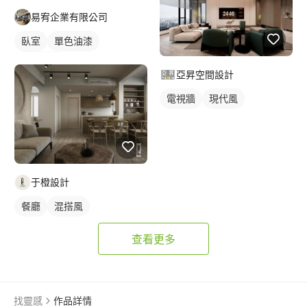
易宥企業有限公司
臥室
單色油漆
新古典風
亞昇空間設計
電視牆
現代風
于橙設計
餐廳
混搭風
查看更多
找靈感
作品詳情