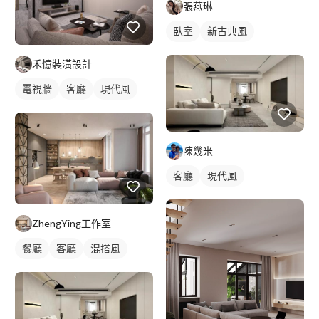
張燕琳
臥室
新古典風
禾憶裝潢設計
電視牆
客廳
現代風
陳幾米
客廳
現代風
ZhengYing工作室
餐廳
客廳
混搭風