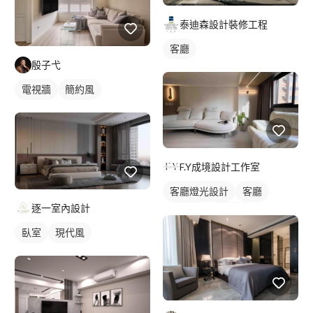
泰迪森設計裝修工程
客廳
殷子弋
電視牆
簡約風
F.Y成境設計工作室
客廳燈光設計
客廳
逐一室內設計
日式風
燈光設計
臥室
現代風