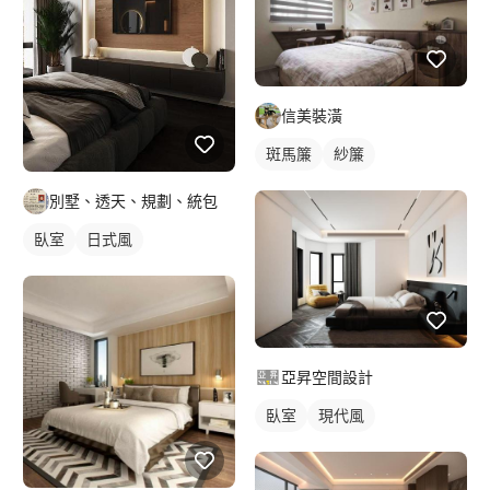
信美裝潢
斑馬簾
紗簾
別墅、透天、規劃、統包
臥室
日式風
亞昇空間設計
臥室
現代風