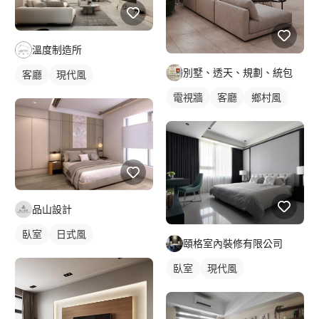
溫度制造所
別墅、透天、規劃、統包
客廳
現代風
電視牆
客廳
鄉村風
品山設計
臥室
日式風
頤格室內裝修有限公司
臥室
現代風