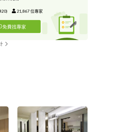
420
)
21,867
位專家
免費找專家
計