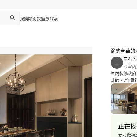
服務類別
找靈感
探索
簡約奢華的
白石
室內
室內裝修政府
計師，9年實
工法專業知識
理。
正在找
立即邀請