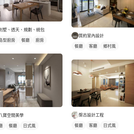
別墅、透天、規劃、統包
質約室內設計
島型廚房
餐廳
廚房
餐廳
客廳
鄉村風
槃古設計工程
八寶空間美學
餐廳
客廳
日式風
廳
餐廳
日式風