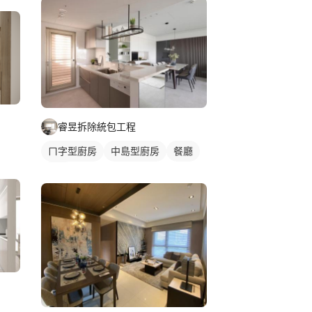
睿昱拆除統包工程
ㄇ字型廚房
中島型廚房
餐廳
廚房