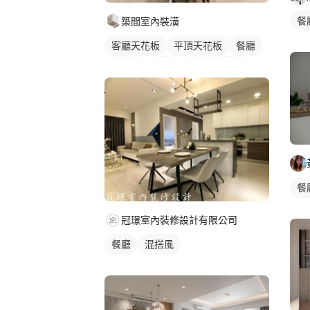
餐
築間室內裝潢
客廳天花板
平頂天花板
餐廳
鄉村風
吊燈
全室照明設計
客廳燈光設計
餐
冠璟室內裝修設計有限公司
餐廳
混搭風