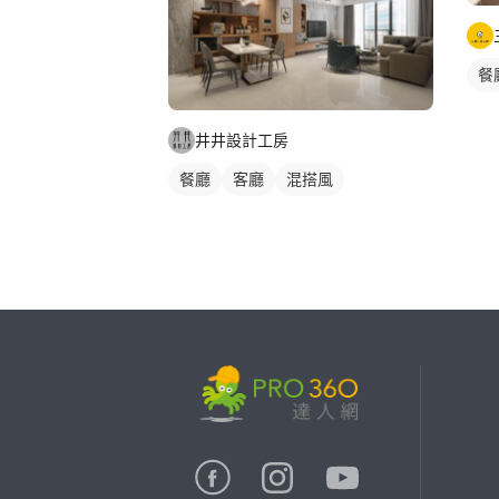
餐
井井設計工房
餐廳
客廳
混搭風
繼續完成
找專家(0)
買服務(0)