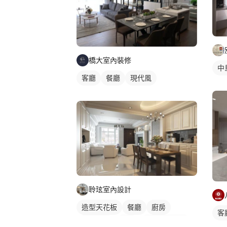
橋大室內裝修
中
客廳
餐廳
現代風
聆玹室內設計
造型天花板
餐廳
廚房
客
新古典風
吊燈
全室照明設計