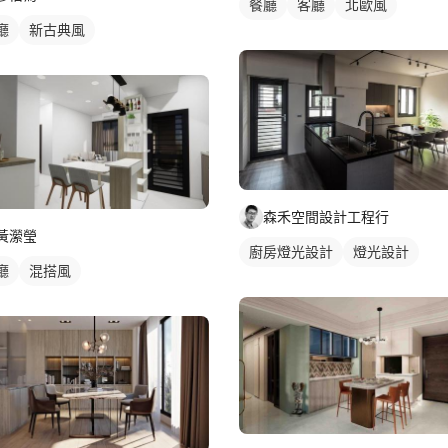
餐廳
客廳
北歐風
廳
新古典風
森禾空間設計工程行
黃瀠瑩
廚房燈光設計
燈光設計
廳
混搭風