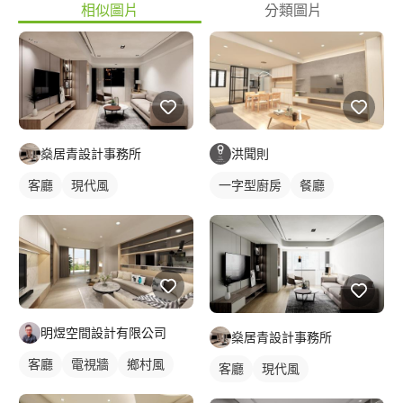
相似圖片
分類圖片
燊居青設計事務所
洪聞則
客廳
現代風
一字型廚房
餐廳
明煜空間設計有限公司
燊居青設計事務所
客廳
電視牆
鄉村風
客廳
現代風