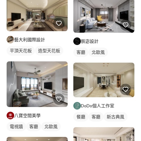
藝大利國際設計
辰宓設計
平頂天花板
造型天花板
客廳
北歐風
客廳天花板
間接天花板
DoDo個人工作室
八寶空間美學
餐廳
客廳
新古典風
電視牆
客廳
北歐風