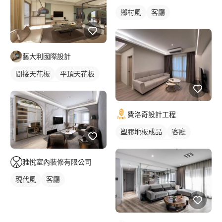
鄉村風
客廳
藝大利國際設計
間接天花板
平頂天花板
客廳
電視牆
混搭風
費洛奇設計工程
塑膠地板成品
客廳
電視牆
古典風
雅悅室內裝修有限公司
現代風
客廳