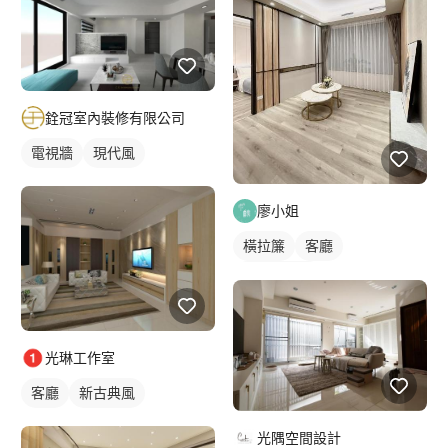
銓冠室內裝修有限公司
電視牆
現代風
廖小姐
橫拉簾
客廳
落地窗窗簾
光琳工作室
客廳
新古典風
光隅空間設計