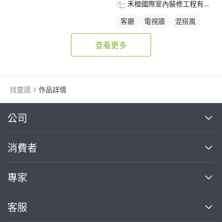
禾橙國際室內裝修工程有限公司
客廳
電視牆
混搭風
查看更多
找靈感
作品詳情
繼續完成
公司
關於我們
消費者
找專家(0)
買服務(0)
媒體報導
買服務
專家
部落格
如何使用PRO360
加入我們
案件中心
客服
熱門服務
投資人關係
成為專家