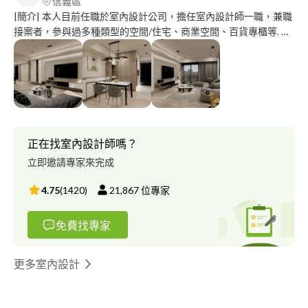
信義區
|簡介| 本人目前任職於室內設計公司，擔任室內設計師一職，兼職
接案者，參與過多種類型的空間/住宅、商業空間、百貨專櫃等. 通
常作業時間會是利用下班後之空檔，希望除了在職工作以外還能有
更多的作品。 |專職項目|室內設計 主要以代繪室內設計相關圖面為
主， －施工圖面、3D建模、3D模型渲染－ 若有空間規劃之需求也
可討論配合 －現況丈量、空間規劃、圖面繪製、工程發包－ |使用
軟體| 2D圖面:AutoCAD 3D圖面:Sketchup 渲染:V-Ray、Enscape |
作品集| 以下附有幾張渲染實際案例作品，更多作品，歡迎私訊索
取. 單純為個人兼職， 故配合相當彈性，價格好談，都可以依照預
正在找室內設計師嗎？
算做調整，少量、小案、急件也都接，好討論，歡迎長短期配合.
立即邀請專家來完成
4.75
(
1420
)
21,867
位專家
免費找專家
更多室內設計