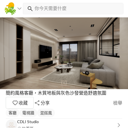
簡約風格客廳，木質地板與灰色沙發營造舒適氛圍
收藏
分享
檢舉
客廳
電視牆
混搭風
CDLI Studio