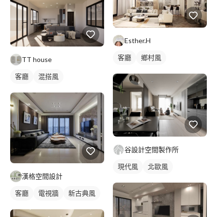
Esther.H
客廳
鄉村風
TT house
客廳
混搭風
谷設計空間製作所
現代風
北歐風
漢格空間設計
客廳
電視牆
新古典風