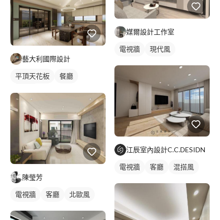
媒爾設計工作室
電視牆
現代風
藝大利國際設計
平頂天花板
餐廳
混搭風
江辰室內設計C.C.DESIDN
電視牆
客廳
混搭風
陳瑩芳
電視牆
客廳
北歐風