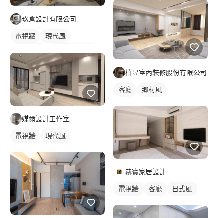
玖倉設計有限公司
電視牆
現代風
間接照明
全室照明設計
客廳燈光設計
柏昱室內裝修股份有限公司
客廳
鄉村風
媒爾設計工作室
電視牆
現代風
赫寶家居設計
電視牆
客廳
日式風