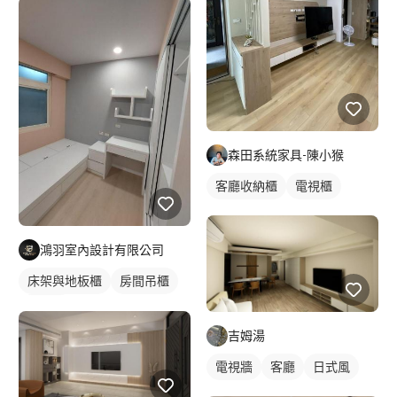
森田系統家具-陳小猴
客廳收納櫃
電視櫃
鴻羽室內設計有限公司
床架與地板櫃
房間吊櫃
床頭櫃
吉姆湯
電視牆
客廳
日式風