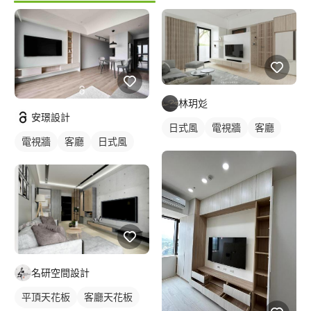
林玥彣
安璟設計
日式風
電視牆
客廳
電視牆
客廳
日式風
名研空間設計
平頂天花板
客廳天花板