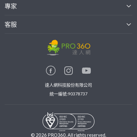
買服務
專家
部落格
如何使用PRO360
加入我們
案件中心
客服
熱門服務
投資人關係
成為專家
所有服務
客服中心
合作提案
如何接案
價格行情
使用條款
聯絡我們
專家指南
專家目錄
信任與保障
推廣服務
在地專家推薦
隱私權政策
卓越專家
達人網科技股份有限公司
關鍵字搜尋
公告
特約專家
統一編號:90378737
專業知識
勞健保專區
問專家
新手攻略
©
2026
PRO360. All rights reserved.