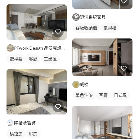
間接天花板
客廳
電視牆
工業風
鉅洸系統家具
客廳收納櫃
電視櫃
木作櫃
PFwork Design 品沃克設計 l 工程 安信建築經理屢約保證
電視牆
客廳
工業風
威棩
單色油漆
客廳
日式風
藝術漆
陸拾號窗飾
橫拉簾
紗簾