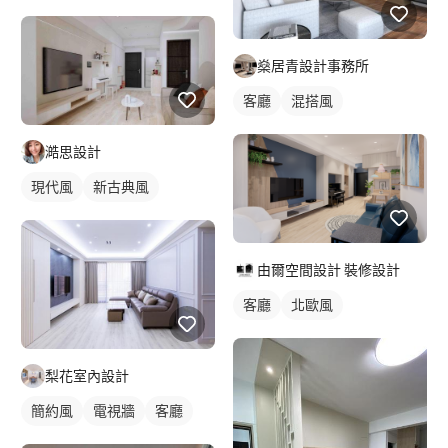
燊居青設計事務所
客廳
混搭風
澔思設計
現代風
新古典風
由爾空間設計 裝修設計
客廳
北歐風
梨花室內設計
簡約風
電視牆
客廳