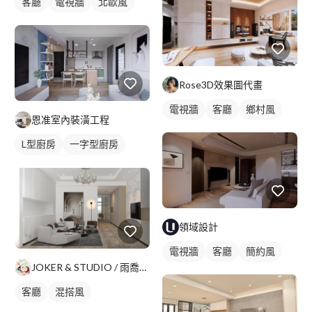
客廳
電視牆
北歐風
Rose3D效果圖代畫
電視牆
客廳
鄉村風
恩准室內裝潢工程
L型廚房
一字型廚房
餐廳
廚房
領域設計
電視牆
客廳
簡約風
JOKER & STUDIO / 雨喬室內裝修有限公司
客廳
混搭風