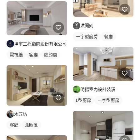
洪聞則
一字型廚房
餐廳
坤宇工程顧問股份有限公司
電視牆
客廳
簡約風
明揚室內設計裝潢
L型廚房
一字型廚房
單色油漆
廚房
木匠坊
客廳
北歐風