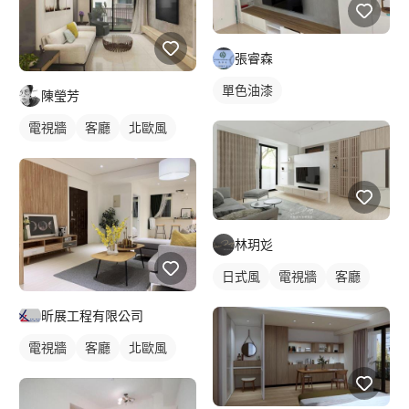
張睿森
單色油漆
陳瑩芳
電視牆
客廳
北歐風
林玥彣
日式風
電視牆
客廳
昕展工程有限公司
電視牆
客廳
北歐風