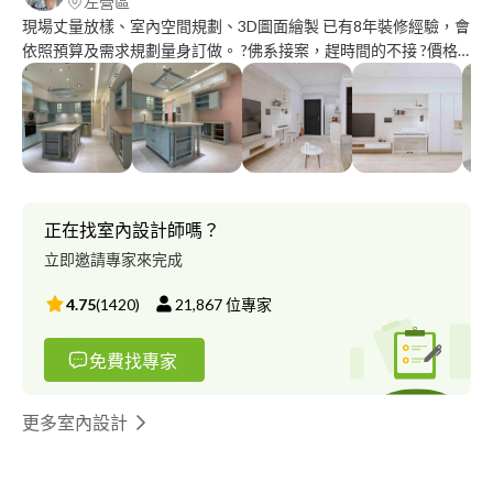
左營區
現場丈量放樣、室內空間規劃、3D圖面繪製 已有8年裝修經驗，會
依照預算及需求規劃量身訂做。 ?佛系接案，趕時間的不接 ?價格
好談，請有禮貌互相尊重
正在找室內設計師嗎？
立即邀請專家來完成
4.75
(
1420
)
21,867
位專家
免費找專家
更多室內設計