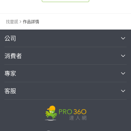
找靈感
作品詳情
繼續完成
公司
關於我們
消費者
找專家(0)
買服務(0)
媒體報導
買服務
專家
部落格
如何使用PRO360
加入我們
案件中心
客服
熱門服務
投資人關係
成為專家
所有服務
客服中心
合作提案
如何接案
價格行情
使用條款
聯絡我們
專家指南
專家目錄
信任與保障