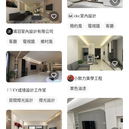
ckc室內設計
簡約風
電視牆
客廳
鴻羽室內設計有限公司
客廳
電視牆
鄉村風
小默力美學工程
單色油漆
F.Y成境設計工作室
房間燈光設計
燈光設計