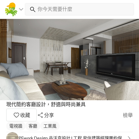
現代簡約客廳設計，舒適與時尚兼具
收藏
分享
檢舉
電視牆
客廳
工業風
PFwork Design 品沃克設計 l 工程 安信建築經理屢約保證