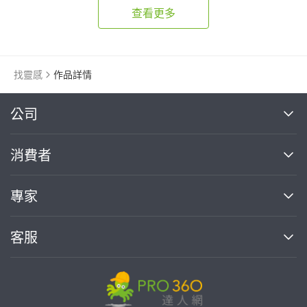
查看更多
找靈感
作品詳情
繼續完成
公司
關於我們
消費者
找專家(0)
買服務(0)
媒體報導
買服務
專家
部落格
如何使用PRO360
加入我們
案件中心
客服
熱門服務
投資人關係
成為專家
所有服務
客服中心
合作提案
如何接案
價格行情
使用條款