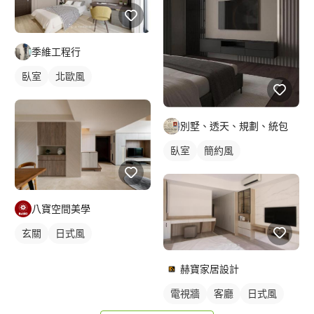
季維工程行
臥室
北歐風
別墅、透天、規劃、統包
臥室
簡約風
八寶空間美學
玄關
日式風
赫寶家居設計
電視牆
客廳
日式風