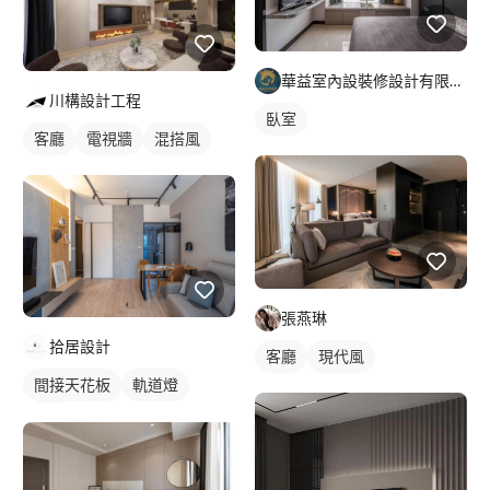
華益室內設裝修設計有限公司
川構設計工程
臥室
客廳
電視牆
混搭風
張燕琳
拾居設計
客廳
現代風
間接天花板
軌道燈
客廳