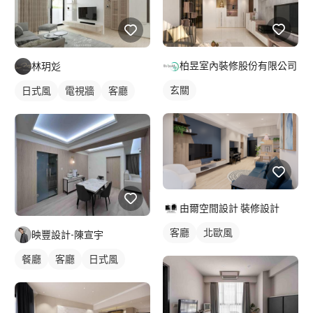
柏昱室內裝修股份有限公司
林玥彣
玄關
日式風
電視牆
客廳
由爾空間設計 裝修設計
客廳
北歐風
映豐設計-陳宣宇
餐廳
客廳
日式風