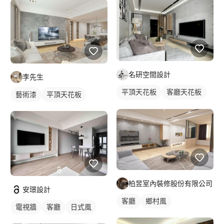
名研空間設計
李先生
平頂天花板
客廳天花板
藝術漆
平頂天花板
間接天花板
客廳
電視牆
工業風
柏昱室內裝修股份有限公司
安璟設計
客廳
鄉村風
電視牆
客廳
日式風