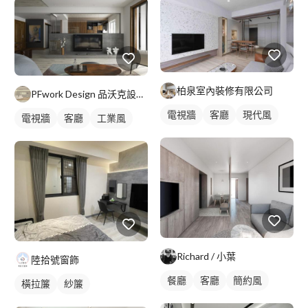
柏泉室內裝修有限公司
PFwork Design 品沃克設計 l 工程 安信建築經理屢約保證
電視牆
客廳
現代風
電視牆
客廳
工業風
Richard / 小葉
陸拾號窗飾
餐廳
客廳
簡約風
橫拉簾
紗簾