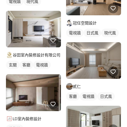
電視牆
現代風
冠任空間設計
電視牆
日式風
現代風
谷田室內裝修設計有限公司
玄關
客廳
電視牆
貳仁
客廳
電視牆
日式風
LD室內裝修設計