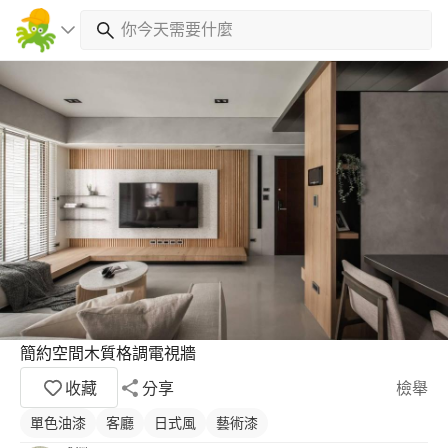
簡約空間木質格調電視牆
收藏
分享
檢舉
單色油漆
客廳
日式風
藝術漆