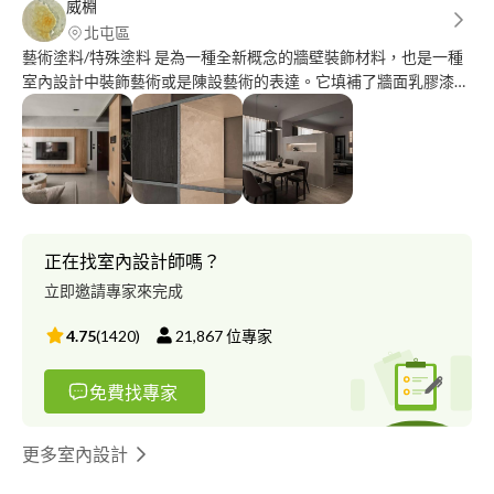
威棩
北屯區
藝術塗料/特殊塗料 是為一種全新概念的牆壁裝飾材料，也是一種
室內設計中裝飾藝術或是陳設藝術的表達。它填補了牆面乳膠漆單
色無紋的呆板感。它無縫連接，不會褪色，抗靜電，不易附著灰
塵，使用到的材料不僅是歐美最先進的材料，製程技術，所搭配的
工法更是經過一批又一批具有美學背景的工匠，反覆試驗，所得到
最佳表達方式。 藝術塗料與傳統塗料之間最大的區別在於，傳統
塗料大都是單色乳膠漆，所營造出來的效果相對較單一，產品所用
模式也無變化；而藝術塗料即使只用一種塗料，由其塗刷次數及加
工工藝的不同，每一道的施工都有不同的效果。 礦物塗料：採用
正在找室內設計師嗎？
其獨特材料，其色彩鮮明，具有洞石、風化石、的質感，可任意創
立即邀請專家來完成
作藝術造型。通過藝術施工的手法，呈現各類自然岩石的裝飾效
果，具有天然石材的表現力。 金屬漆：比較適合於室內場合的裝
4.75
(
1420
)
21,867
位專家
修，塗料內含雲母粉，隨著光線有不同折射的效果，給人一種高貴
典雅的氛圍。除了具有裝飾效果，又可融入空間中，不搶其他材料
免費找專家
的風采。給傳統的裝飾塗料注入了新鮮的血液。
更多室內設計