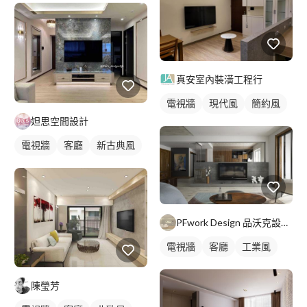
客廳燈光設計
真安室內裝潢工程行
電視牆
現代風
簡約風
妲思空間設計
電視牆
客廳
新古典風
PFwork Design 品沃克設計 l 工程 安信建築經理屢約保證
電視牆
客廳
工業風
陳瑩芳