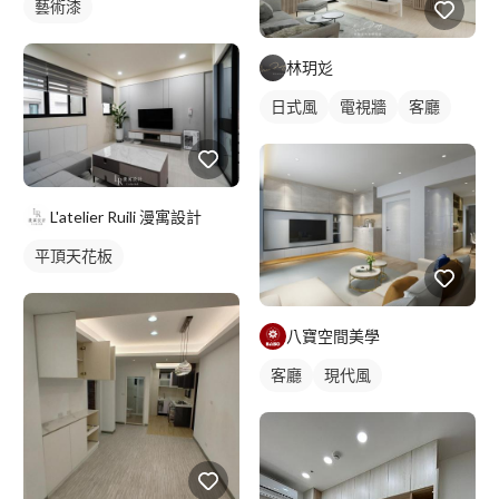
藝術漆
林玥彣
日式風
電視牆
客廳
L'atelier Ruili 漫寓設計
平頂天花板
八寶空間美學
客廳
現代風