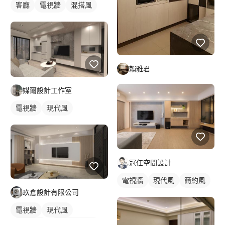
客廳
電視牆
混搭風
賴雅君
媒爾設計工作室
電視牆
現代風
冠任空間設計
電視牆
現代風
簡約風
玖倉設計有限公司
電視牆
現代風
間接照明
全室照明設計