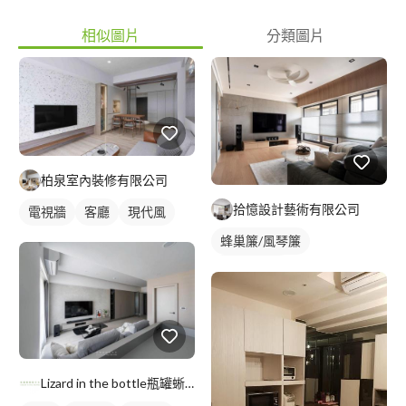
相似圖片
分類圖片
柏泉室內裝修有限公司
拾憶設計藝術有限公司
電視牆
客廳
現代風
蜂巢簾/風琴簾
落地窗窗簾
Lizard in the bottle瓶罐蜥蜴製作社