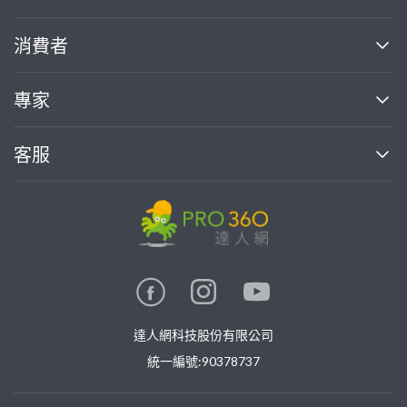
關於我們
消費者
找專家(0)
買服務(0)
媒體報導
買服務
專家
部落格
如何使用PRO360
加入我們
案件中心
客服
熱門服務
投資人關係
成為專家
所有服務
客服中心
合作提案
如何接案
價格行情
使用條款
聯絡我們
專家指南
專家目錄
信任與保障
推廣服務
在地專家推薦
隱私權政策
卓越專家
達人網科技股份有限公司
關鍵字搜尋
公告
特約專家
統一編號:90378737
專業知識
勞健保專區