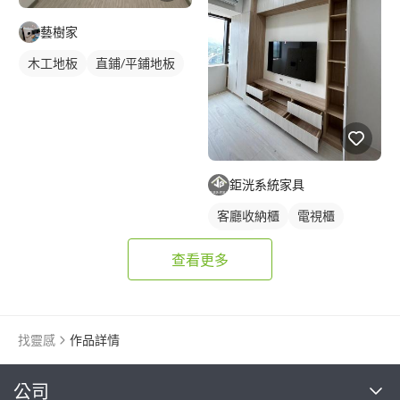
藝樹家
木工地板
直鋪/平鋪地板
鉅洸系統家具
客廳收納櫃
電視櫃
木作櫃
查看更多
找靈感
作品詳情
繼續完成
公司