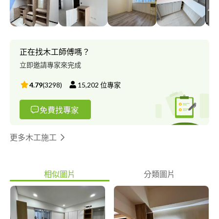
正在找木工師傅嗎？
立即邀請專家來完成
4.79
(
3298
)
15,202
位專家
免費找專家
更多木工施工
相似圖片
分類圖片