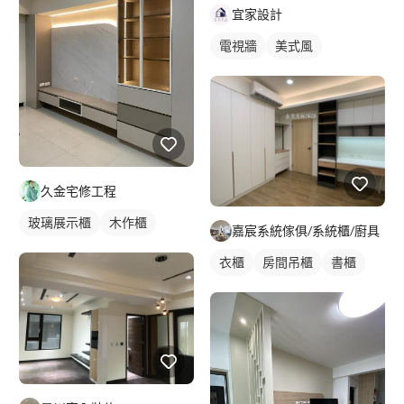
宜家設計
電視牆
美式風
久金宅修工程
玻璃展示櫃
木作櫃
嘉宸系統傢俱/系統櫃/廚具
衣櫃
房間吊櫃
書櫃