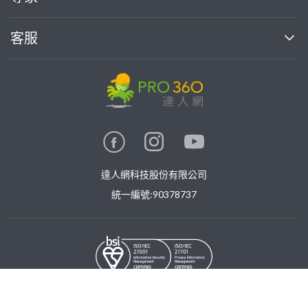
部落格
如何使用PRO360
加入我們
案件中心
客服
熱門服務
投資人關係
成為專家
所有服務
客服中心
合作提案
如何接案
價格行情
使用條款
聯絡我們
專家指南
專家目錄
信任與保障
推廣服務
在地專家推薦
隱私權政策
卓越專家
達人網科技股份有限公司
關鍵字搜尋
公告
特約專家
統一編號:90378737
專業知識
勞健保專區
問專家
新手攻略
©
2026
PRO360. All rights reserved.
免費找專家