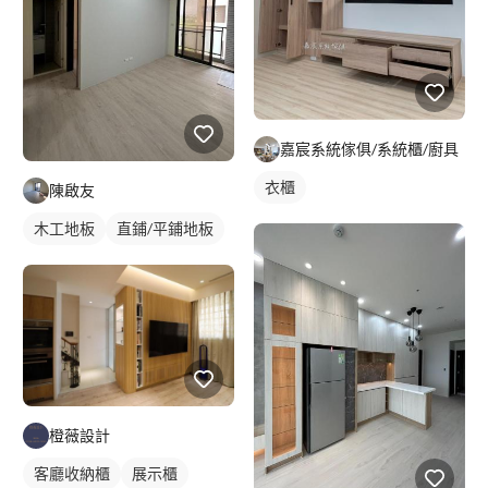
嘉宸系統傢俱/系統櫃/廚具
衣櫃
陳啟友
木工地板
直鋪/平鋪地板
橙薇設計
客廳收納櫃
展示櫃