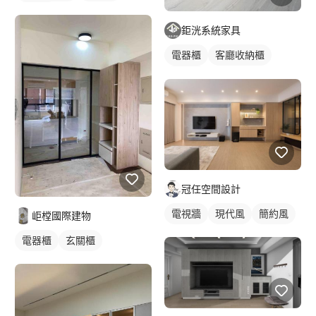
電視櫃
鉅洸系統家具
電器櫃
客廳收納櫃
木作櫃
冠任空間設計
電視牆
現代風
簡約風
岠樘國際建物
電器櫃
玄關櫃