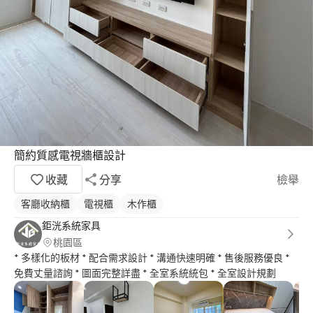
簡約質感電視牆櫃設計
收藏
分享
檢舉
客廳收納櫃
電視櫃
木作櫃
鉅洸系統家具
桃園區
* 多樣化的板材 * 配合需求設計 * 溝通快速明確 * 售後服務優良 *
免費丈量諮詢 * 圖面完整詳盡 * 全室系統統包 * 全室設計規劃