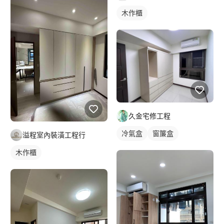
木作櫃
久金宅修工程
冷氣盒
窗簾盒
溢程室內裝潢工程行
木作櫃