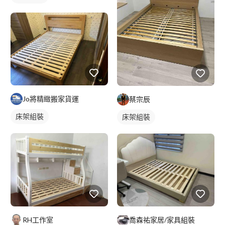
Jo將精緻搬家貨運
蔡宗辰
床架組裝
床架組裝
RH工作室
喬森祐家居/家具組裝