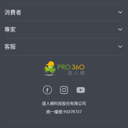
關於我們
消費者
找專家(0)
買服務(0)
媒體報導
買服務
專家
部落格
如何使用PRO360
加入我們
案件中心
客服
熱門服務
投資人關係
成為專家
所有服務
客服中心
合作提案
如何接案
價格行情
使用條款
聯絡我們
專家指南
專家目錄
信任與保障
推廣服務
在地專家推薦
隱私權政策
卓越專家
達人網科技股份有限公司
關鍵字搜尋
公告
特約專家
統一編號:90378737
專業知識
勞健保專區