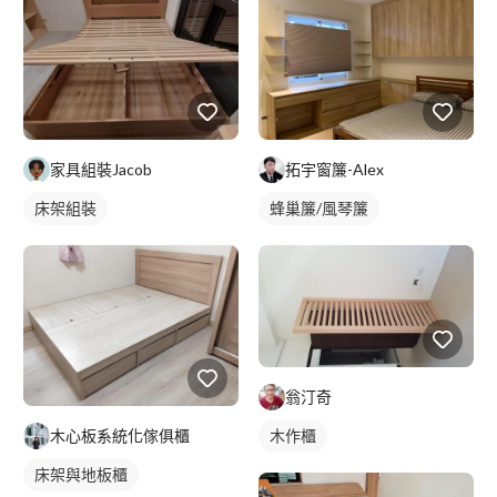
家具組裝Jacob
拓宇窗簾-Alex
床架組裝
蜂巢簾/風琴簾
翁汀奇
木作櫃
木心板系統化傢俱櫃
床架與地板櫃