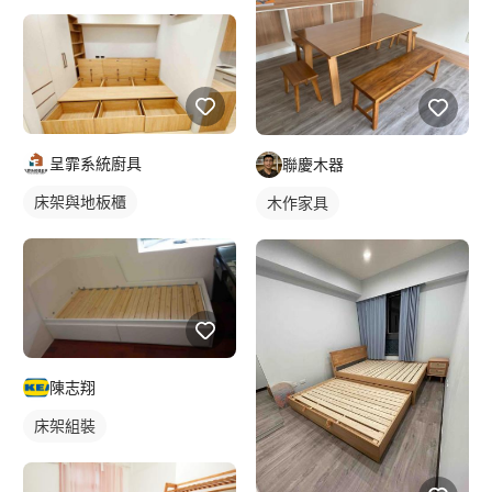
呈霏系統廚具
聯慶木器
床架與地板櫃
木作家具
陳志翔
床架組裝