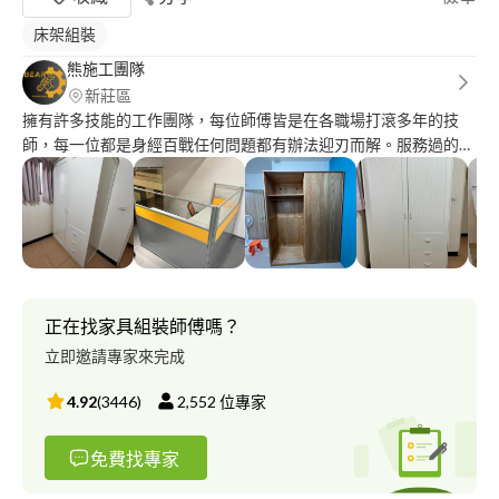
床架組裝
熊施工團隊
新莊區
擁有許多技能的工作團隊，每位師傅皆是在各職場打滾多年的技
師，每一位都是身經百戰任何問題都有辦法迎刃而解。 服務過的業
主都是稱讚，還會推薦我們給自己的親朋好友，非常信任以及推薦
我們的服務團隊。
正在找家具組裝師傅嗎？
立即邀請專家來完成
4.92
(
3446
)
2,552
位專家
免費找專家