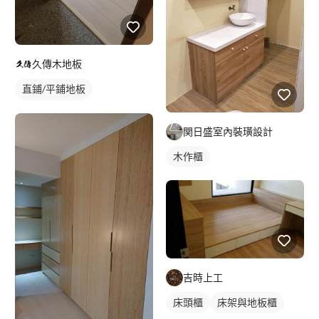
久傳木地板
直鋪/平鋪地板
塑膠地板成品
関日盛室內裝璜設計
木作櫃
吉時上工
床頭櫃
床架與地板櫃