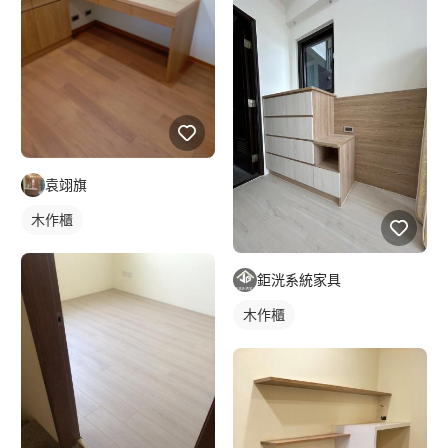
袁翊旗
木作櫃
鉅洸系統家具
木作櫃