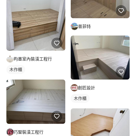
普菲特
昀墨室內裝潢工程行
木作櫃
創匠設計
木作櫃
巧聖裝潢工程行