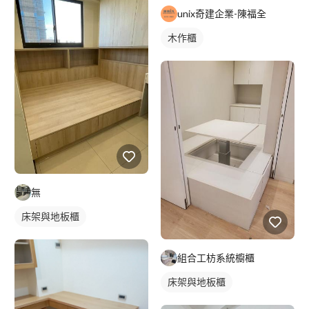
unix奇建企業-陳福全
木作櫃
無
床架與地板櫃
組合工枋系統櫥櫃
床架與地板櫃