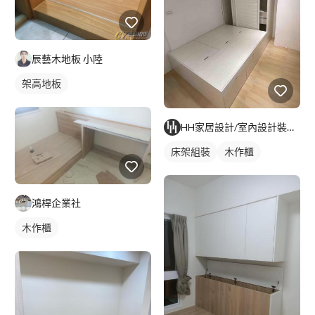
辰藝木地板 小陸
架高地板
HH家居設計/室內設計裝修/代客組裝
床架組裝
木作櫃
鴻桿企業社
木作櫃