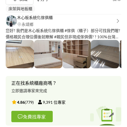
床架與地板櫃
木心板系統化傢俱櫃
永靖鄉
您好? 我們是木心板系統化傢俱櫃 #傢俱（櫃子）部分可找我們喔?
價格親民合理估價後就瞭解 #親民但非現成傢俱價? ? 100%台灣製
造，品質保證。? ? 全程工廠自營製作，從板材裁切加工，製造，
組裝一條龍作業，品質掌握在我們手中。 ? 耐重耐用，滿足各種需
求。 ? 諮詢與報價 ? #提供尺寸樣式配置就能估價
正在找系統櫃廠商嗎？
立即邀請專家來完成
4.86
(
779
)
9,391
位專家
免費找專家