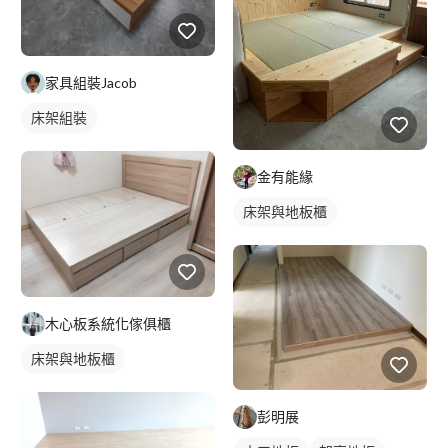
家具組裝Jacob
床架組裝
金有能緣
床架與地板櫃
木心板系統化傢俱櫃
床架與地板櫃
彭明展