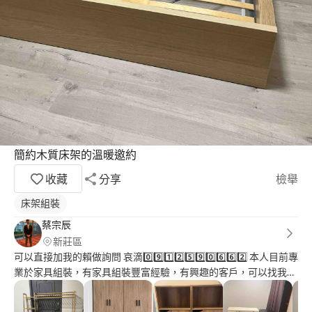
簡約木質床架的溫暖邀約
收藏
分享
檢舉
床架組裝
蔡宗辰
新莊區
可以直接加我的賴做詢問 哀滴0️⃣9️⃣1️⃣2️⃣5️⃣9️⃣0️⃣6️⃣6️⃣2️⃣ 本人目前專
業於家具組裝，有家具組裝豐富經驗，有興趣的客戶，可以找我幫
您服務，價位不高，都可談的 本人高中是就讀資訊科，數理方面
較佳，打字的速度也滿快的，有電腦軟體應用的證照，也滿喜歡小