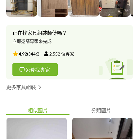
孩的。 能提供數學家教、國小個後輔導、打字排版的服務☺️ 家教
部分都可以試教的！試教不收費！後面的收費一定便宜?
正在找家具組裝師傅嗎？
立即邀請專家來完成
4.92
(
3446
)
2,552
位專家
免費找專家
更多家具組裝
相似圖片
分類圖片