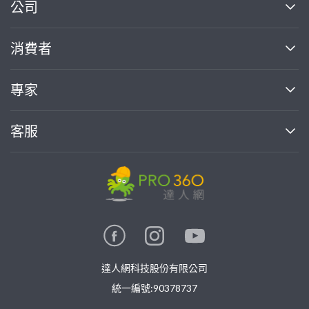
繼續完成
公司
關於我們
消費者
找專家(0)
買服務(0)
媒體報導
買服務
專家
部落格
如何使用PRO360
加入我們
案件中心
客服
熱門服務
投資人關係
成為專家
所有服務
客服中心
合作提案
如何接案
價格行情
使用條款
聯絡我們
專家指南
專家目錄
信任與保障
推廣服務
在地專家推薦
隱私權政策
卓越專家
達人網科技股份有限公司
關鍵字搜尋
公告
特約專家
統一編號:90378737
專業知識