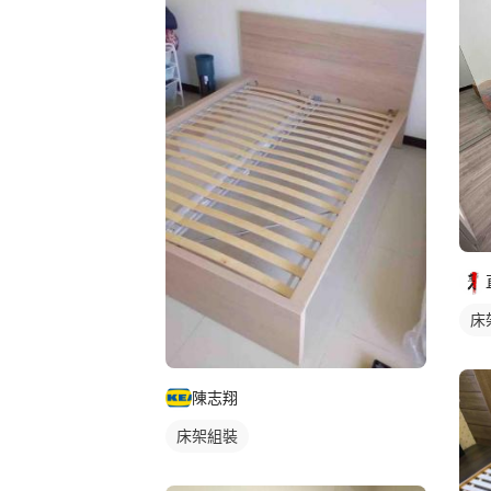
床
陳志翔
床架組裝