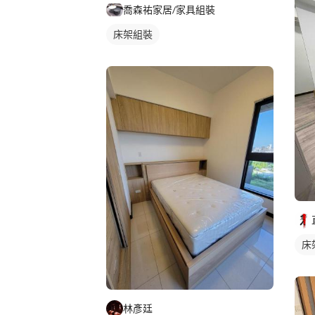
喬森祐家居/家具組裝
床架組裝
床
林彥廷