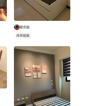
蔡宗辰
床架組裝