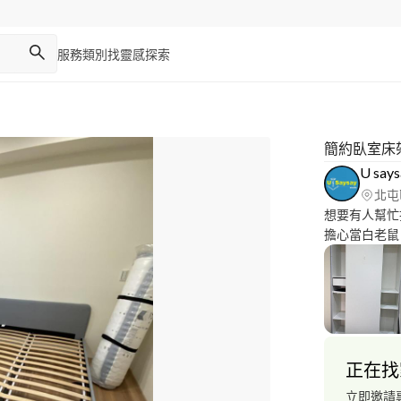
服務類別
找靈感
探索
簡約臥室床
U sa
北屯
想要有人幫忙把傢俱組裝
擔心當白老鼠。 IKEA、淘寶、蝦皮傢俱組裝費用：
片估價。 (最低組裝費用5
有！ 上牆鑽洞費用50/每洞。 無提供紙箱回收。 台中市區無需
車馬費，其餘
正在找
立即邀請