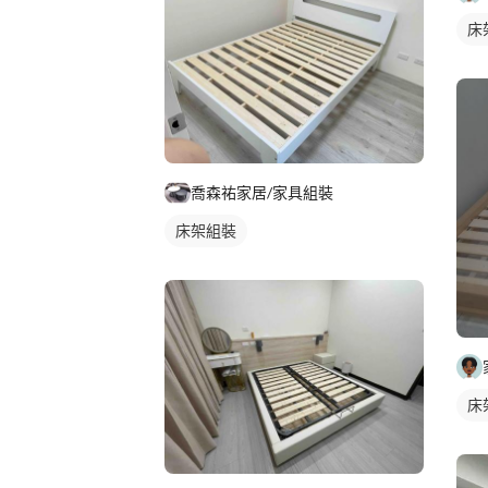
床
喬森祐家居/家具組裝
床架組裝
床