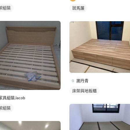
架組裝
斑馬簾
謝丹青
床架與地板櫃
家具組裝Jacob
架組裝