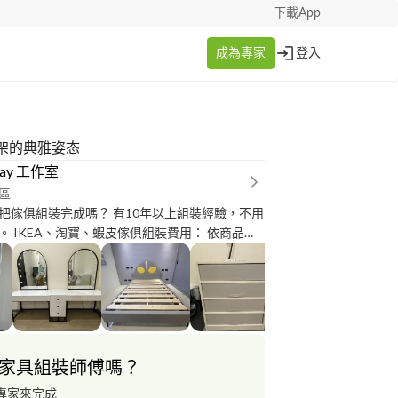
下載App
成為專家
登入
架的典雅姿态
ysay 工作室
區
完成嗎？ 有10年以上組裝經驗，不用
 依商品照
00元起) IKEA二手傢俱拆裝服務也
地區可談。
家具組裝師傅嗎？
專家來完成