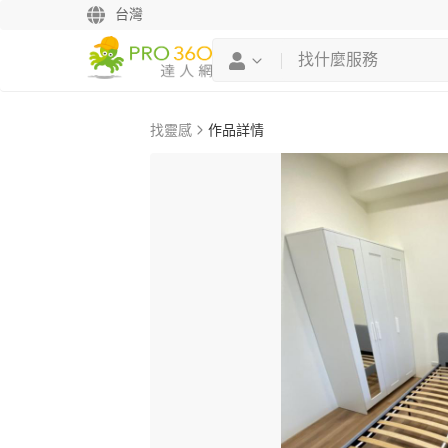
台灣
找靈感
作品詳情