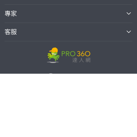
媒體報導
買服務
專家
部落格
如何使用PRO360
加入我們
案件中心
客服
熱門服務
投資人關係
成為專家
所有服務
客服中心
合作提案
如何接案
價格行情
使用條款
聯絡我們
專家指南
專家目錄
信任與保障
推廣服務
在地專家推薦
隱私權政策
免費找專家
卓越專家
達人網科技股份有限公司
關鍵字搜尋
公告
特約專家
統一編號:90378737
專業知識
勞健保專區
問專家
新手攻略