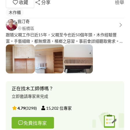
收藏
分享
檢舉
木作櫃
翁汀奇
板橋區
跟隨父親工作已近15年，父親至今也近50個年頭，木作經驗豐
富。手藝細緻，都無煙酒，檳榔之惡習。事前會詳細聽取需求。泥
作，水電，冷氣，油漆亦有專業配合的師傅，亦傾向工程前先簽署
合約，;互相保障。不亂加價之行為。
正在找木工師傅嗎？
立即邀請專家來完成
4.79
(
3298
)
15,202
位專家
免費找專家