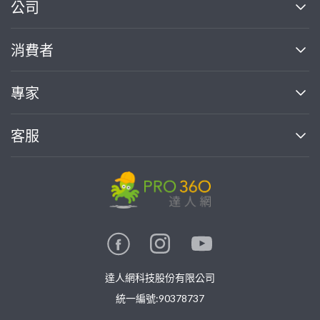
繼續完成
公司
關於我們
消費者
找專家(0)
買服務(0)
媒體報導
買服務
專家
部落格
如何使用PRO360
加入我們
案件中心
客服
熱門服務
投資人關係
成為專家
所有服務
客服中心
合作提案
如何接案
價格行情
使用條款
聯絡我們
專家指南
專家目錄
信任與保障
推廣服務
在地專家推薦
隱私權政策
卓越專家
達人網科技股份有限公司
關鍵字搜尋
公告
特約專家
統一編號:90378737
專業知識