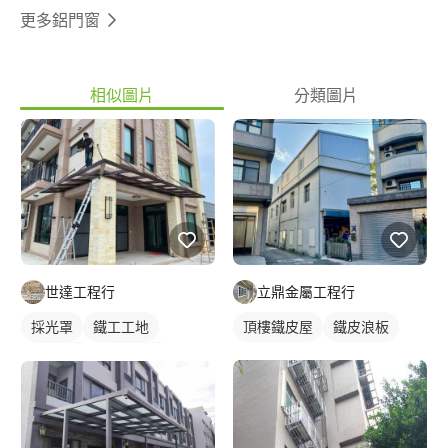
更多鋁門窗
相似圖片
分類圖片
世達工程行
立鼎金屬工程行
採光罩
鐵工工地
頂樓鐵皮屋
鐵皮浪板
鋼骨架構
鋁採光罩
門前採光罩