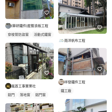
(華研鐵件)屋簷浪板工程
穿梭管防盜窗
活動式鐵窗
雨洋帆布工程
祥發鐵件工程
嵐首工事實業社
鐵工廠
鋁門
落地窗
鋁門窗
鋁採光罩
陽台採光罩