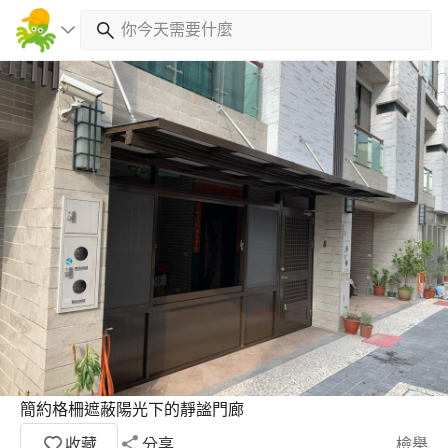
簡約格柵遮蔽陽光下的靜謐門廊
收藏
分享
檢舉