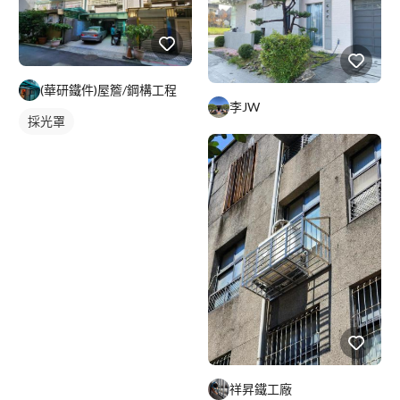
(華研鐵件)屋簷/鋼構工程
李JW
採光罩
祥昇鐵工廠