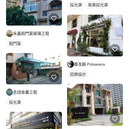
採光罩
車庫採光罩
鋁採光罩
永鑫鋁門窗玻璃工程
鋁門窗
春及殿 Primavera
招牌設計
丞翊金屬工程
採光罩