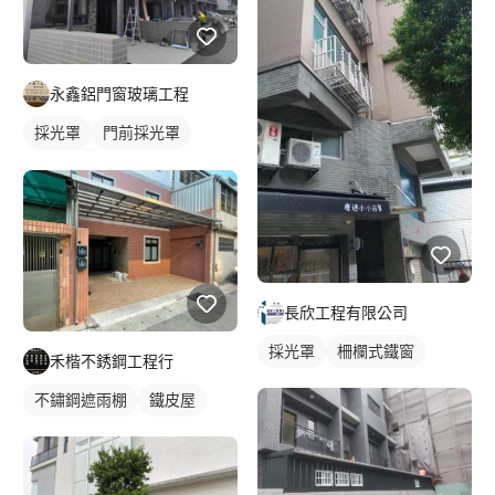
永鑫鋁門窗玻璃工程
採光罩
門前採光罩
鋁採光罩
長欣工程有限公司
採光罩
柵欄式鐵窗
禾楷不銹鋼工程行
不鏽鋼遮雨棚
鐵皮屋