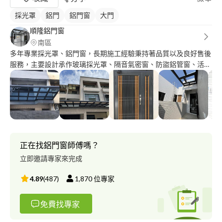
採光罩
鋁門
鋁門窗
大門
順隆鋁門窗
南區
多年專業採光罩、鋁門窗，長期施工經驗秉持著品質以及良好售後
服務，主要設計承作玻璃採光罩、隔音氣密窗、防盜鋁管窗、活動
百葉窗、隱藏式摺紗、欄杆、格柵、淋浴拉門、三合一通風門，專
門客製化訂製。 順隆鋁門窗行，在地服務多年，以安全、美觀、
舒適、苛求精工完美的設計規劃到施工，以多年的實做經驗與品質
來完成客戶的理念，讓我們誠實、負責、專業的團隊，來幫你創造
符合人性、優質居家的生活。 我們堅持採用安全合格的材料，合
理的估價，來達到顧客們的需求。
正在找鋁門窗師傅嗎？
立即邀請專家來完成
4.89
(
487
)
1,870
位專家
免費找專家