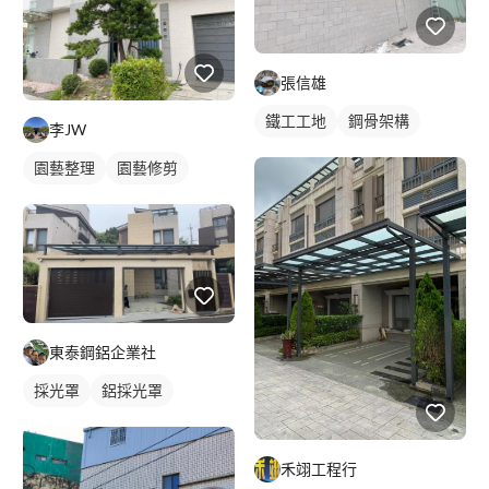
張信雄
鐵工工地
鋼骨架構
李JW
園藝整理
園藝修剪
東泰鋼鋁企業社
採光罩
鋁採光罩
禾翊工程行