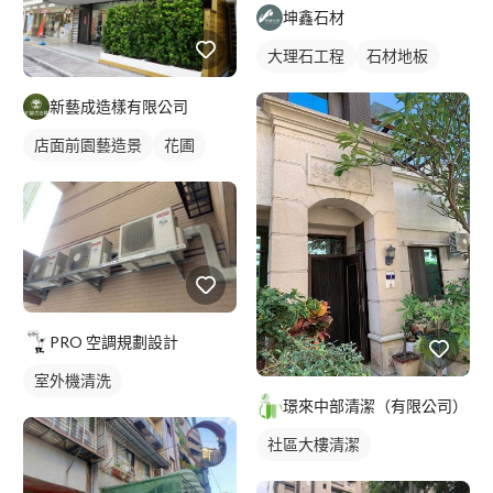
坤鑫石材
大理石工程
石材地板
新藝成造樣有限公司
店面前園藝造景
花圃
PRO 空調規劃設計
室外機清洗
璟來中部清潔（有限公司）
社區大樓清潔