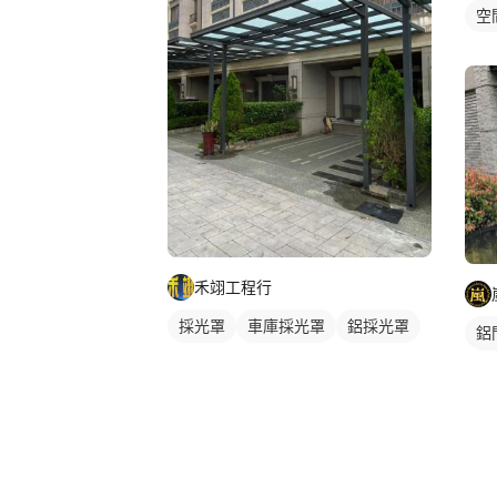
空
禾翊工程行
採光罩
車庫採光罩
鋁採光罩
鋁
鋁