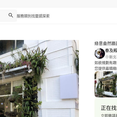
服務類別
找靈感
探索
綠意盎然牆
春及殿 
新北
如欲規劃有趣
您提供最精緻
平面設計及排
正在找
立即邀請