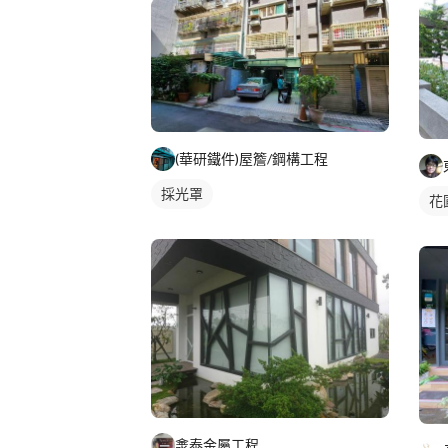
(華研鐵件)屋簷/鋼構工程
採光罩
花
淾泰金屬工程