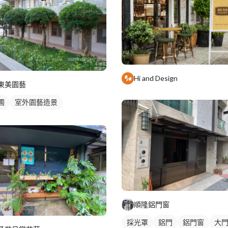
Hi and Design
東美園藝
圃
室外園藝造景
順隆鋁門窗
採光罩
鋁門
鋁門窗
大