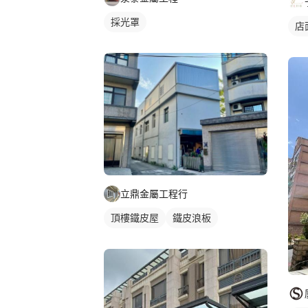
採光罩
店
立鼎金屬工程行
頂樓鐵皮屋
鐵皮浪板