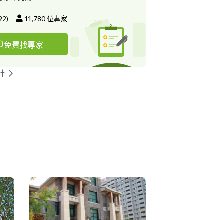
92
)
11,780
位專家
免費找專家
計