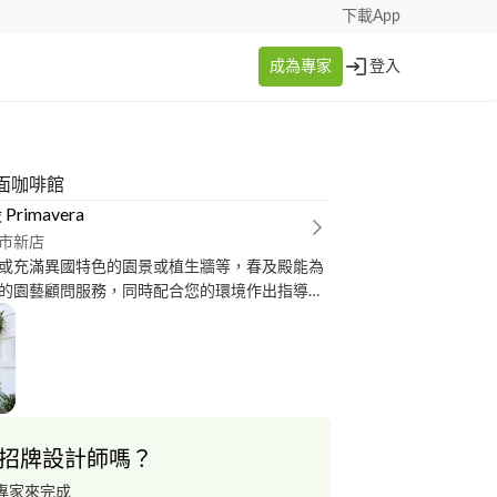
下載App
成為專家
登入
面咖啡館
Primavera
市新店
或充滿異國特色的園景或植生牆等，春及殿能為
的園藝顧問服務，同時配合您的環境作出指導。
版設計案等同樣有規劃經驗。
招牌設計師嗎？
專家來完成