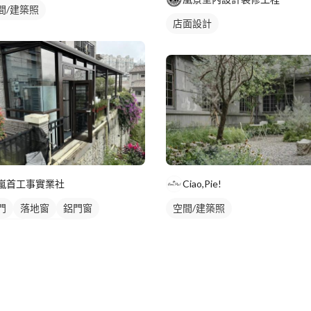
間/建築照
店面設計
嵐首工事實業社
Ciao,Pie!
門
落地窗
鋁門窗
空間/建築照
採光罩
陽台採光罩