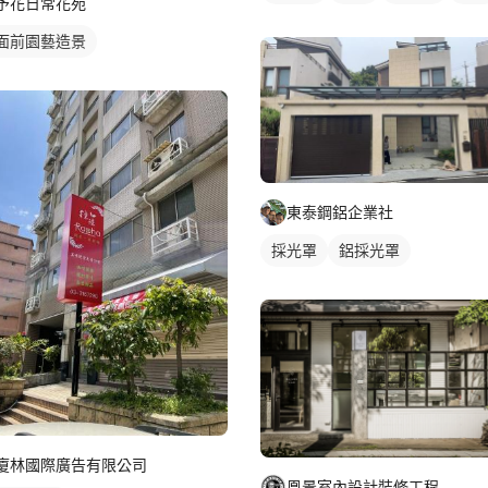
予花日常花苑
面前園藝造景
東泰鋼鋁企業社
採光罩
鋁採光罩
廈林國際廣告有限公司
凰景室內設計裝修工程