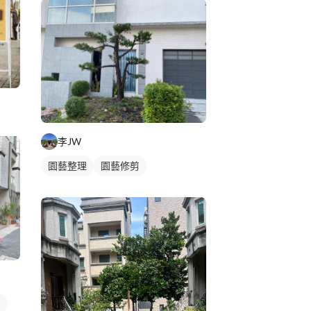
李JW
園藝整理
園藝修剪
門