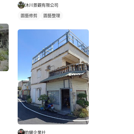
沐川景觀有限公司
園藝修剪
園藝整理
室外園藝造景
鈞耀企業社