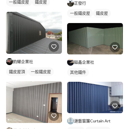
一般鐵皮屋
鐵皮屋
正發行
鐵皮浪板
一般鐵皮屋
鐵皮屋
麒麟板
外牆鐵皮
鈞耀企業社
鎰鑫企業社
鐵皮屋頂
一般鐵皮屋
其他鐵件
漣藝窗簾Curtain Art