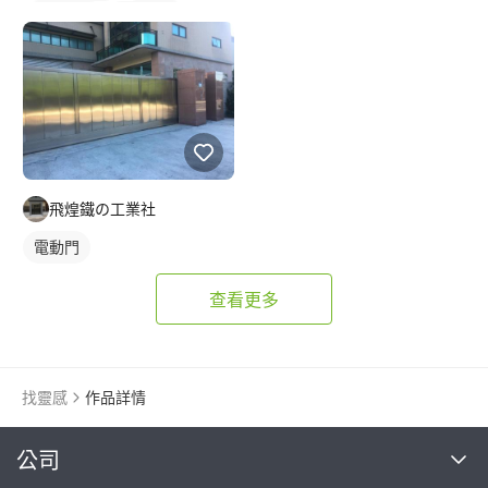
鐵皮浪板
外牆鐵皮
飛煌鐵の工業社
電動門
查看更多
找靈感
作品詳情
繼續完成
公司