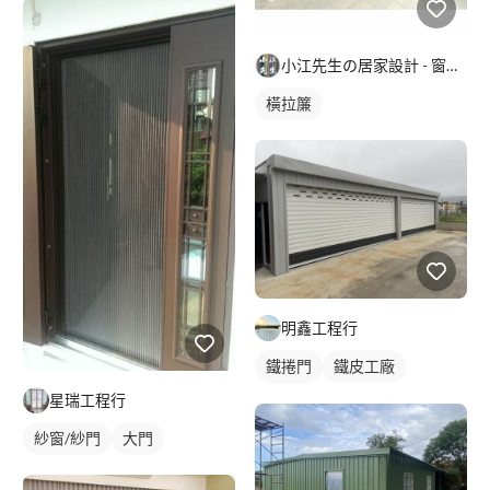
小江先生の居家設計 - 窗簾/壁紙/地板/熱水器/瓦斯爐
橫拉簾
明鑫工程行
鐵捲門
鐵皮工廠
裝潢板
星瑞工程行
紗窗/紗門
大門