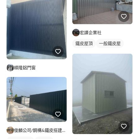
宏譯企業社
鐵皮屋頂
一般鐵皮屋
順隆鋁門窗
俊麟公司/鋼構&鐵皮搭建&採光罩