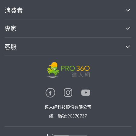
關於我們
消費者
找專家(0)
買服務(0)
媒體報導
買服務
專家
部落格
如何使用PRO360
加入我們
案件中心
客服
熱門服務
投資人關係
成為專家
所有服務
客服中心
合作提案
如何接案
價格行情
使用條款
聯絡我們
專家指南
專家目錄
信任與保障
推廣服務
在地專家推薦
隱私權政策
卓越專家
達人網科技股份有限公司
關鍵字搜尋
公告
特約專家
統一編號:90378737
專業知識
勞健保專區
問專家