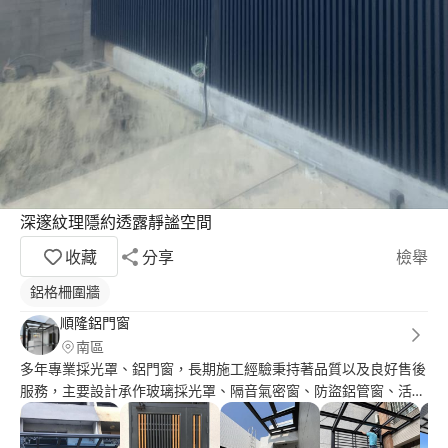
深邃紋理隱約透露靜謐空間
收藏
分享
檢舉
鋁格柵圍牆
順隆鋁門窗
南區
多年專業採光罩、鋁門窗，長期施工經驗秉持著品質以及良好售後
服務，主要設計承作玻璃採光罩、隔音氣密窗、防盜鋁管窗、活動
百葉窗、隱藏式摺紗、欄杆、格柵、淋浴拉門、三合一通風門，專
門客製化訂製。 順隆鋁門窗行，在地服務多年，以安全、美觀、