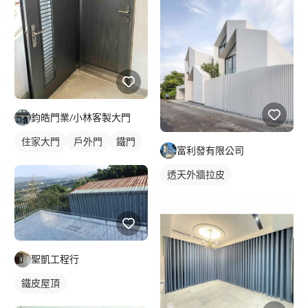
鈞皓門業/小林客製大門
住家大門
戶外門
鐵門
富利發有限公司
雙玄關門
透天外牆拉皮
聖凱工程行
鐵皮屋頂