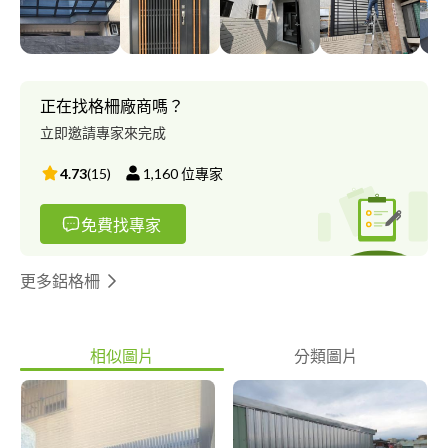
舒適、苛求精工完美的設計規劃到施工，以多年的實做經驗與品質
來完成客戶的理念，讓我們誠實、負責、專業的團隊，來幫你創造
符合人性、優質居家的生活。 我們堅持採用安全合格的材料，合
理的估價，來達到顧客們的需求。
正在找格柵廠商嗎？
立即邀請專家來完成
4.73
(
15
)
1,160
位專家
免費找專家
更多鋁格柵
相似圖片
分類圖片