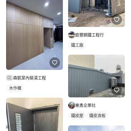
銓豐鋼鐵工程行
鐵工廠
森凱室內裝潢工程
木作櫃
東勇企業社
鐵皮屋
鐵皮浪板
外牆鐵皮