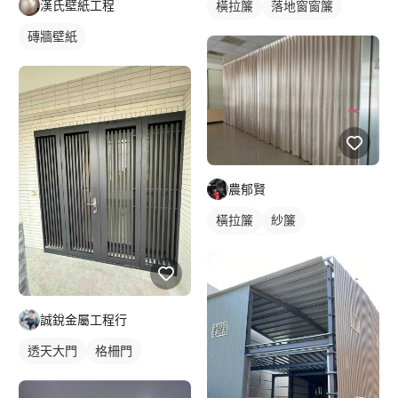
漢氏壁紙工程
橫拉簾
落地窗窗簾
磚牆壁紙
農郁賢
橫拉簾
紗簾
落地窗窗簾
誠銳金屬工程行
透天大門
格柵門