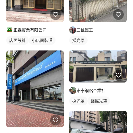
正霖實業有限公司
三鉞鐵工
店面設計
小店面裝潢
採光罩
店鋪裝潢
東泰鋼鋁企業社
採光罩
鋁採光罩