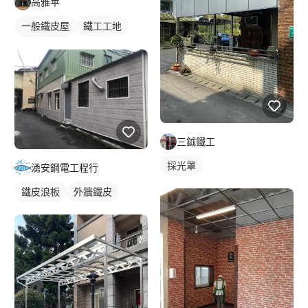
高雅苹
一般鐵皮屋
鐵工工地
鋼構鐵皮屋
三鉞鐵工
採光罩
湧安鋼電工程行
鐵皮浪板
外牆鐵皮