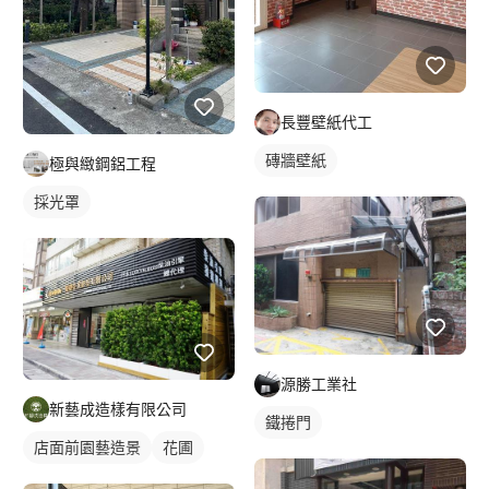
長豐壁紙代工
磚牆壁紙
極與緻鋼鋁工程
採光罩
源勝工業社
新藝成造樣有限公司
鐵捲門
店面前園藝造景
花圃