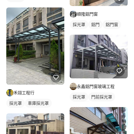
順隆鋁門窗
採光罩
鋁門
鋁門窗
大門
永鑫鋁門窗玻璃工程
禾翊工程行
採光罩
門前採光罩
採光罩
車庫採光罩
鋁採光罩
鋁採光罩