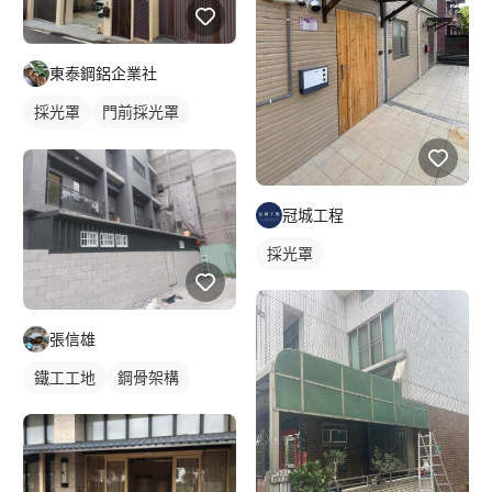
東泰鋼鋁企業社
採光罩
門前採光罩
鋁採光罩
冠城工程
採光罩
張信雄
鐵工工地
鋼骨架構