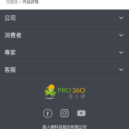
找靈感
作品詳情
繼續完成
公司
關於我們
消費者
找專家(0)
買服務(0)
媒體報導
買服務
專家
部落格
如何使用PRO360
加入我們
案件中心
客服
熱門服務
投資人關係
成為專家
所有服務
客服中心
合作提案
如何接案
價格行情
使用條款
聯絡我們
專家指南
專家目錄
信任與保障
推廣服務
在地專家推薦
隱私權政策
卓越專家
達人網科技股份有限公司