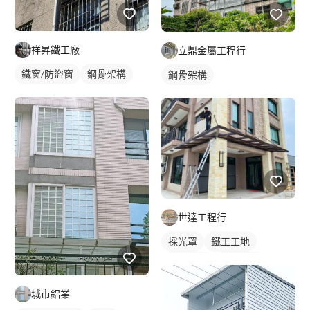
祥昇鐵工廠
立鼎金屬工程行
鐵窗/防盜窗
鋼骨架構
鋼骨架構
世達工程行
採光罩
鐵工工地
鋼骨架構
鋁採光罩
門前採光罩
城市鋁業