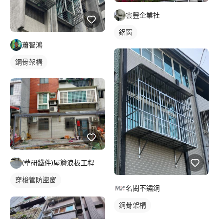
雲豐企業社
鋁窗
蕭智鴻
鋼骨架構
(華研鐵件)屋簷浪板工程
穿梭管防盜窗
名閎不鏽鋼
鐵窗/防盜窗
鋼骨架構