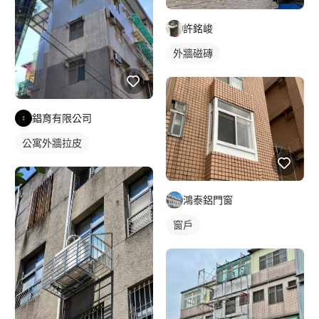
許銘峻
外牆磁磚
錩育有限公司
公寓外牆拉皮
鴻泰鋁門窗
窗戶