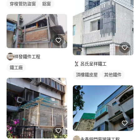
穿梭管防盜窗
鋁窗
祥發鐵件工程
呂氏呈祥鐵工
鐵工廠
頂樓鐵皮屋
其他鐵件
裝潢板
永鑫鋁門窗玻璃工程