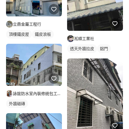
立鼎金屬工程行
頂樓鐵皮屋
鐵皮浪板
淞順工業社
透天外牆拉皮
鋁門
鋁門窗
詠鋐防水室內裝修統包工程行
外牆磁磚