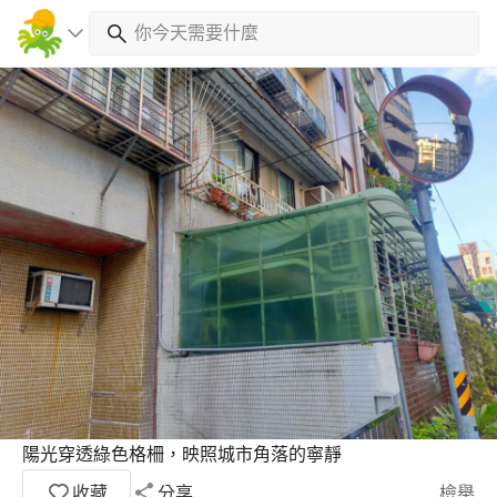
陽光穿透綠色格柵，映照城市角落的寧靜
收藏
分享
檢舉