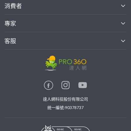
關於我們
消費者
找專家(0)
買服務(0)
媒體報導
買服務
專家
部落格
如何使用PRO360
加入我們
案件中心
客服
熱門服務
投資人關係
成為專家
所有服務
客服中心
合作提案
如何接案
價格行情
使用條款
聯絡我們
專家指南
專家目錄
信任與保障
推廣服務
在地專家推薦
隱私權政策
卓越專家
達人網科技股份有限公司
關鍵字搜尋
公告
特約專家
統一編號:90378737
專業知識
勞健保專區
問專家