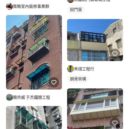
策略室內裝修事業群
鋁門窗
禾翊工程行
鋼骨架構
簡宗威 于杰鐵類工程