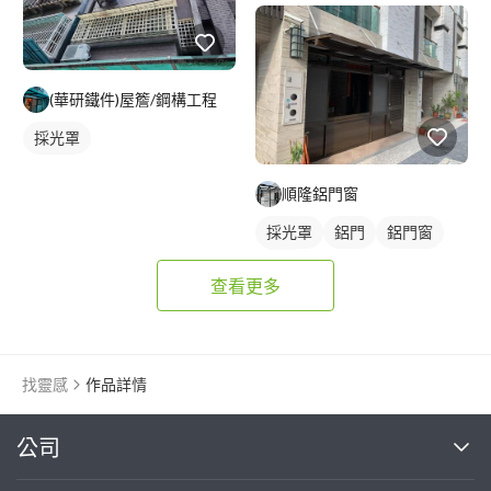
(華研鐵件)屋簷/鋼構工程
採光罩
順隆鋁門窗
採光罩
鋁門
鋁門窗
大門
查看更多
找靈感
作品詳情
繼續完成
公司