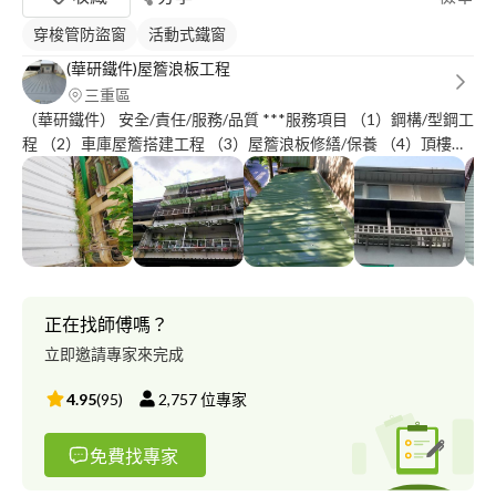
穿梭管防盜窗
活動式鐵窗
(華研鐵件)屋簷浪板工程
三重區
（華研鐵件） 安全/責任/服務/品質 ***服務項目 （1）鋼構/型鋼工
程 （2）車庫屋簷搭建工程 （3）屋簷浪板修繕/保養 （4）頂樓陽
台/ (鍍鋅鋼鐵-白鐵方管) 烤漆配色搭建工程 (5)自家土地 屋簷設計
搭建安裝 玻璃/隔熱透明板 (6)室內挑高天花板 (夾層設計)安裝工程
(7)屋簷浪板含配件:項目 1**屋簷老舊生銹 2**屋簷破損漏水 3**屋
簷（排水槽) 排水/漏水=修繕 懸空.斷裂-老舊更新 4**重新覆蓋安裝
工程 5**老舊屋齡(石綿瓦) (拆除.清運).更新工程 **6(結構型鋼項目)
支柱生銹 老舊斷裂 （除銹-切除-安裝-油漆） 7**住宅外牆老
舊！//// 漏水-壁癌/亀裂 （鐵皮安裝作業工程） （10)水泥工程 地
正在找師傅嗎？
面磁磚凸出 牆面磁磚打除 折除//更新 （11)防水工程 頂樓地面漏
立即邀請專家來完成
水- 牆面壁癌、 （12)油漆工程 住家 全室油漆粉刷作業-- ------------
------------- ??不分任何 大-小 服務工程 只要你拿起電話撥打 電話給
4.95
(
95
)
2,757
位專家
我! ??一通電話 ??服務到家
免費找專家