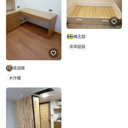
陳志翔
床架組裝
袁翊旗
木作櫃