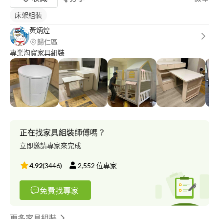
床架組裝
黃炳煌
歸仁區
專業淘寶家具組裝
正在找家具組裝師傅嗎？
立即邀請專家來完成
4.92
(
3446
)
2,552
位專家
免費找專家
更多家具組裝