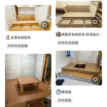
美藝家系統家具/裝潢設計/統包服務
呈霏系統廚具
床架與地板櫃
床架與地板櫃
黃炳煌
床架組裝