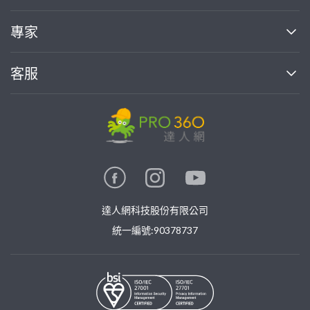
媒體報導
買服務
專家
部落格
如何使用PRO360
加入我們
案件中心
客服
熱門服務
投資人關係
成為專家
所有服務
客服中心
合作提案
如何接案
價格行情
使用條款
聯絡我們
專家指南
專家目錄
信任與保障
推廣服務
在地專家推薦
隱私權政策
卓越專家
達人網科技股份有限公司
關鍵字搜尋
公告
特約專家
統一編號:90378737
專業知識
勞健保專區
問專家
新手攻略