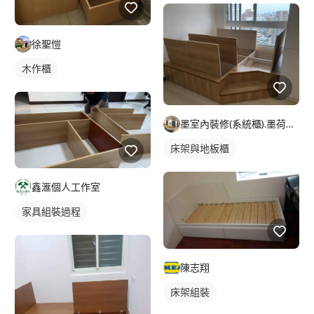
徐聖愷
木作櫃
墨室內裝修(系統櫃).墨荷空間設計有限公司
床架與地板櫃
鑫滙個人工作室
家具組裝過程
陳志翔
床架組裝