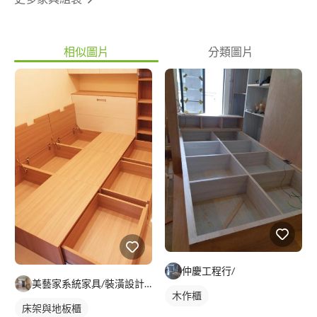
相似圖片
分類圖片
仲慶工程行/
美藝家系統家具/裝潢設計/統包服務
木作櫃
床架與地板櫃