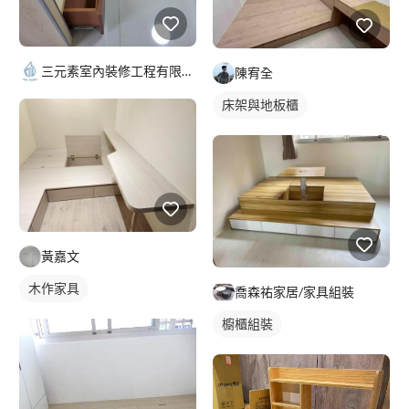
三元素室內裝修工程有限公司
陳宥全
床架與地板櫃
黃嘉文
木作家具
喬森祐家居/家具組裝
櫥櫃組裝