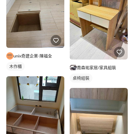
unix奇建企業-陳福全
木作櫃
喬森祐家居/家具組裝
桌椅組裝