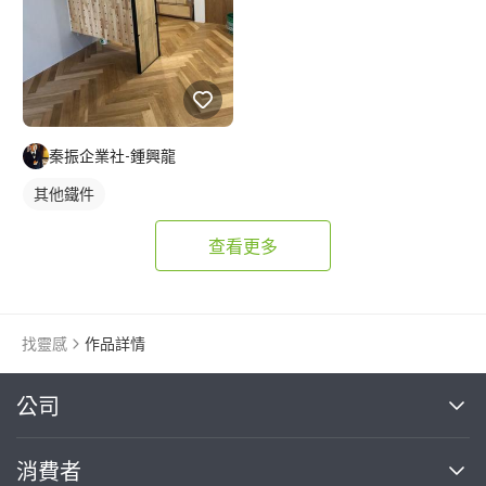
秦振企業社-鍾興龍
其他鐵件
查看更多
找靈感
作品詳情
繼續完成
公司
關於我們
消費者
找專家(0)
買服務(0)