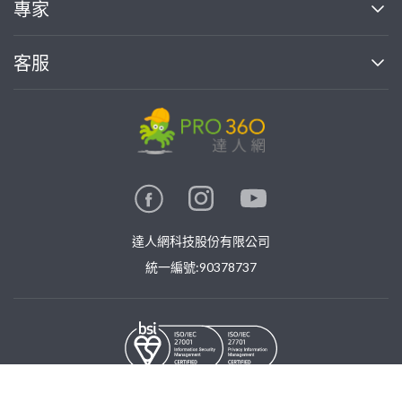
專家
部落格
如何使用PRO360
加入我們
案件中心
客服
熱門服務
投資人關係
成為專家
所有服務
客服中心
合作提案
如何接案
價格行情
使用條款
聯絡我們
專家指南
專家目錄
信任與保障
推廣服務
在地專家推薦
隱私權政策
卓越專家
達人網科技股份有限公司
關鍵字搜尋
公告
特約專家
統一編號:90378737
專業知識
勞健保專區
問專家
新手攻略
©
2026
PRO360. All rights reserved.
免費找專家