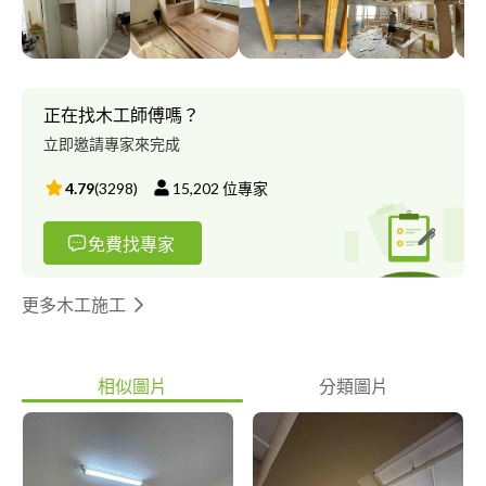
若價格您可以接受，我們會在場勘一次，場勘完後會出正式估價
單，確認沒有問題後，那就執行付訂金與簽約程序。 ?無法在什麼
資訊都沒有狀況下報價，因360很容易漏訊息，請各位客戶加入我
方公司官方Line方便後續洽談，謝謝各位? 有粉絲團唷-允發裝璜設
計工程行
正在找木工師傅嗎？
立即邀請專家來完成
4.79
(
3298
)
15,202
位專家
免費找專家
更多木工施工
相似圖片
分類圖片