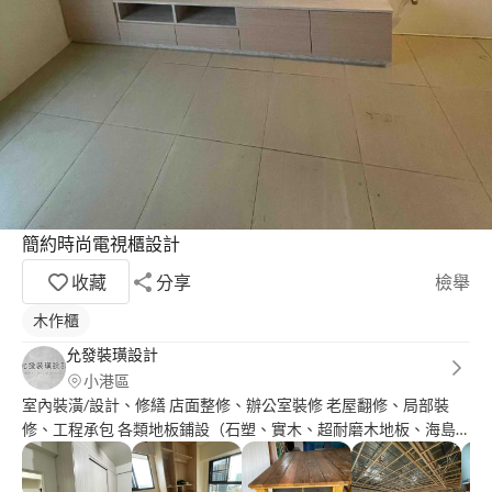
簡約時尚電視櫃設計
收藏
分享
檢舉
木作櫃
允發裝璜設計
小港區
室內裝潢/設計、修繕 店面整修、辦公室裝修 老屋翻修、局部裝
修、工程承包 各類地板鋪設（石塑、實木、超耐磨木地板、海島
型木地板...等等） 訂製、組裝傢俱服務 傢俱修補目前開放中? 允發
這邊流程是請客戶先提供現場環境與施工區域照片，先報粗估價，