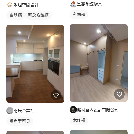
呈霏系統廚具
禾旭空間設計
玄關櫃
電器櫃
廚房系統櫃
鴻羽室內設計有限公司
雨辰企業社
木作櫃
轉角型廚具