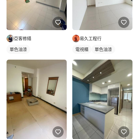
亞客修繕
易久工程行
單色油漆
電視櫃
單色油漆