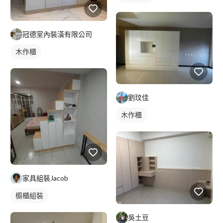
冠德室內裝潢有限公司
木作櫃
劉玟佳
木作櫃
家具組裝Jacob
櫥櫃組裝
吳土豆