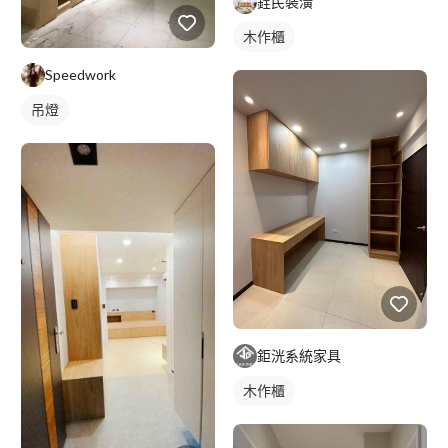
銓民裝潢
木作櫃
Speedwork
吊燈
鉅洸系統家具
木作櫃