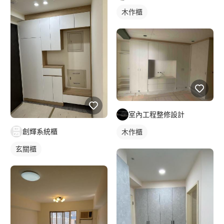
木作櫃
室內工程整修設計
創輝系統櫃
木作櫃
玄關櫃