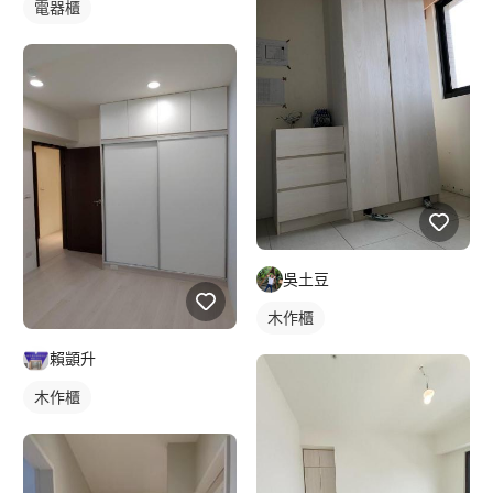
電器櫃
吳土豆
木作櫃
賴顗升
木作櫃