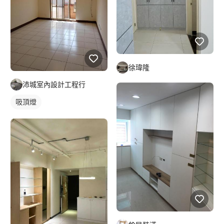
徐瑋隆
沛城室內設計工程行
吸頂燈