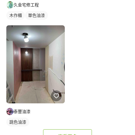
久金宅修工程
木作櫃
單色油漆
泰豐油漆
跳色油漆