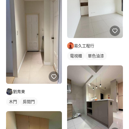
易久工程行
電視櫃
單色油漆
劉育東
木門
房間門