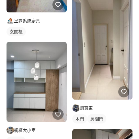
呈霏系統廚具
玄關櫃
劉育東
木門
房間門
櫥櫃大小室