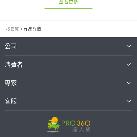
查看更多
找靈感
作品詳情
繼續完成
公司
關於我們
消費者
找專家(0)
買服務(0)
媒體報導
買服務
專家
部落格
如何使用PRO360
加入我們
案件中心
客服
熱門服務
投資人關係
成為專家
所有服務
客服中心
合作提案
如何接案
價格行情
使用條款
聯絡我們
專家指南