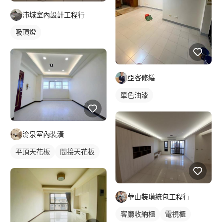
沛城室內設計工程行
吸頂燈
亞客修繕
單色油漆
淯泉室內裝潢
平頂天花板
間接天花板
華山裝璜統包工程行
客廳收納櫃
電視櫃