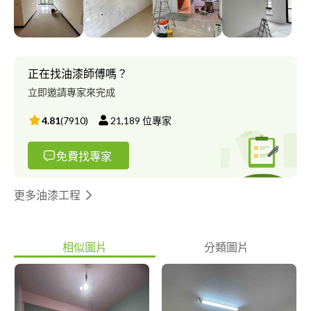
正在找油漆師傅嗎？
立即邀請專家來完成
4.81
(
7910
)
21,189
位專家
免費找專家
更多油漆工程
相似圖片
分類圖片