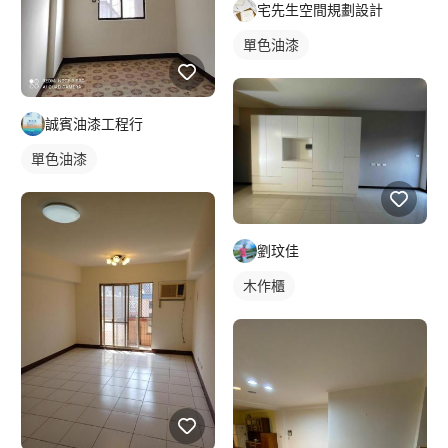
宅先生空間規劃設計
單色油漆
誠賓油漆工程行
單色油漆
劉玟佳
木作櫃