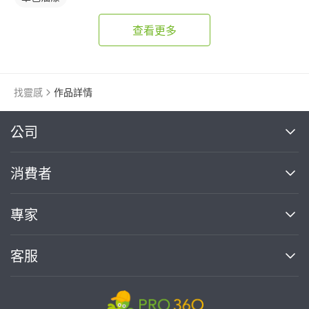
查看更多
找靈感
作品詳情
繼續完成
公司
關於我們
消費者
找專家(0)
買服務(0)
媒體報導
買服務
專家
部落格
如何使用PRO360
加入我們
案件中心
客服
熱門服務
投資人關係
成為專家
所有服務
客服中心
合作提案
如何接案