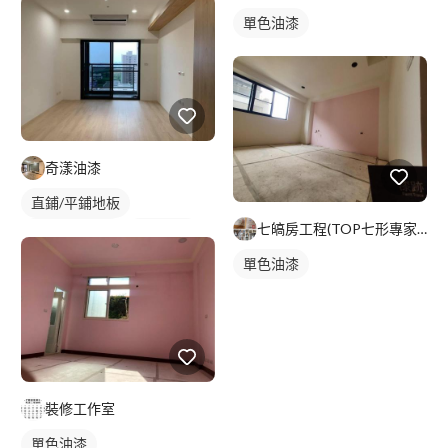
單色油漆
奇漾油漆
直鋪/平鋪地板
七皜房工程(TOP七形專家）
塑膠地板成品
單色油漆
冷氣盒
單色油漆
裝修工作室
單色油漆