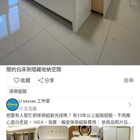
簡約白床架隱藏收納空間
收藏
分享
檢舉
床架組裝
U saysay 工作室
北屯區
想要有人幫忙把傢俱組裝完成嗎？ 有10年以上組裝經驗，不用擔
心當白老鼠。 IKEA、淘寶、蝦皮傢俱組裝費用： 依商品照片估
價。 (最低組裝費用500元起) IKEA二手傢俱拆裝服務也有！ 上牆
鑽洞費用50/每洞。 無提供紙箱回收。 台中市區無需車馬費，其餘