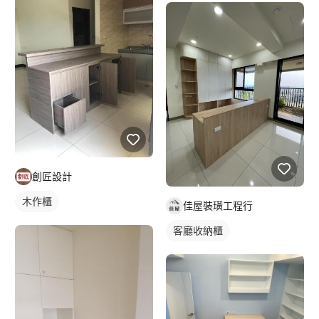
創匠設計
木作櫃
佳屋裝璜工程行
客廳收納櫃