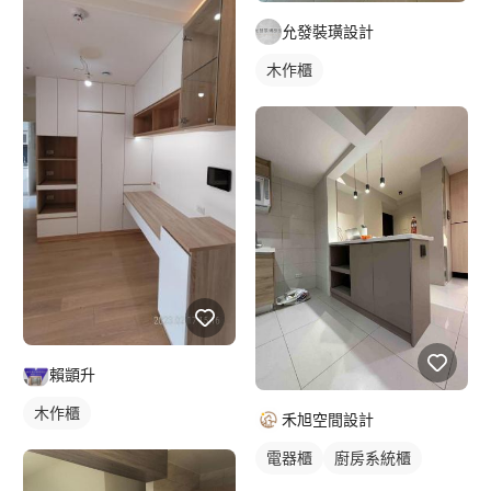
允發裝璜設計
木作櫃
賴顗升
木作櫃
禾旭空間設計
電器櫃
廚房系統櫃