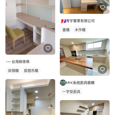
育宇實業有限公司
書櫃
木作櫃
台灣綠傢俱
床頭櫃
房間吊櫃
MIK系統廚具櫥櫃
一字型廚具