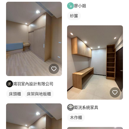
廖小姐
紗簾
鴻羽室內設計有限公司
床頭櫃
床架與地板櫃
鉅洸系統家具
木作櫃