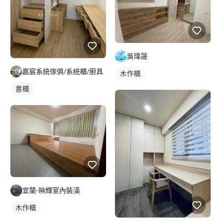
吳瑋晟
嘉宸系統傢俱/系統櫃/廚具
木作櫃
書櫃
宜蘭-映輝室內裝潢
木作櫃