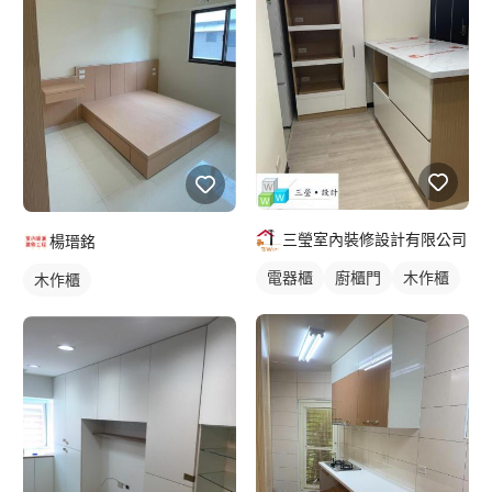
三瑩室內裝修設計有限公司
楊瑨銘
電器櫃
廚櫃門
木作櫃
木作櫃