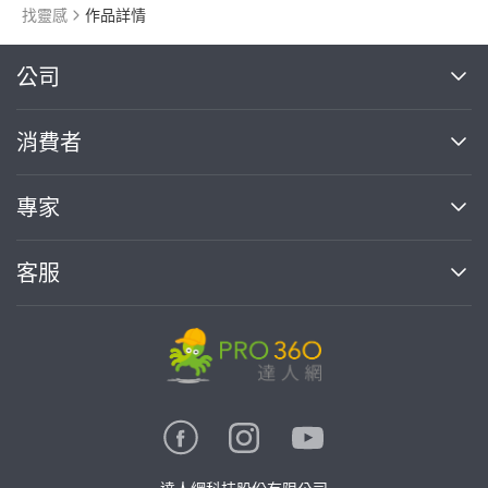
找靈感
作品詳情
繼續完成
公司
關於我們
消費者
找專家(0)
買服務(0)
媒體報導
買服務
專家
部落格
如何使用PRO360
加入我們
案件中心
客服
熱門服務
投資人關係
成為專家
所有服務
客服中心
合作提案
如何接案
價格行情
使用條款
聯絡我們
專家指南
專家目錄
信任與保障
推廣服務
在地專家推薦
隱私權政策
卓越專家