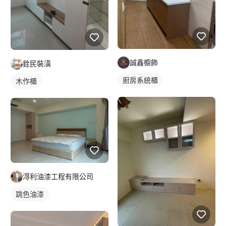
誠鑫櫥飾
銓民裝潢
廚房系統櫃
木作櫃
淂利油漆工程有限公司
跳色油漆