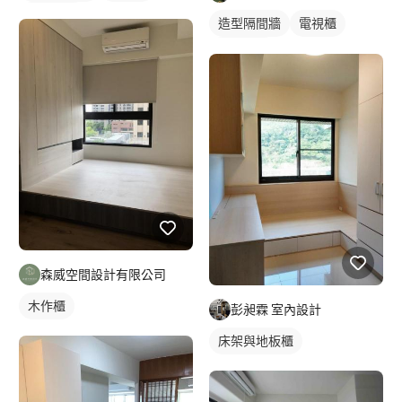
櫥櫃木門
造型隔間牆
電視櫃
櫥櫃木門
森威空間設計有限公司
木作櫃
彭昶霖 室內設計
床架與地板櫃