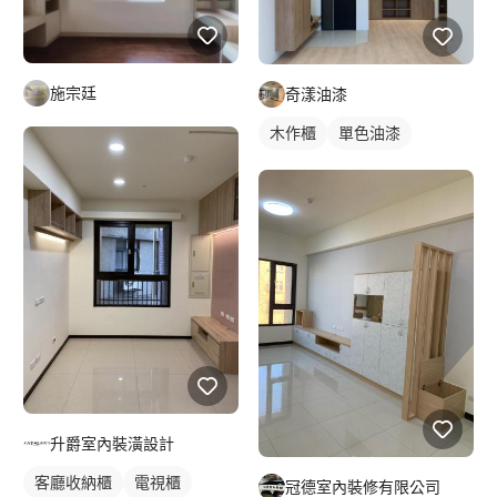
施宗廷
奇漾油漆
木作櫃
單色油漆
升爵室內裝潢設計
客廳收納櫃
電視櫃
冠德室內裝修有限公司