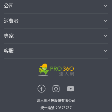
繼續完成
公司
關於我們
消費者
找專家(0)
買服務(0)
媒體報導
買服務
專家
部落格
如何使用PRO360
加入我們
案件中心
客服
熱門服務
投資人關係
成為專家
所有服務
客服中心
合作提案
如何接案
價格行情
使用條款
聯絡我們
專家指南
專家目錄
信任與保障
推廣服務
在地專家推薦
隱私權政策
卓越專家
達人網科技股份有限公司
關鍵字搜尋
公告
特約專家
統一編號:90378737