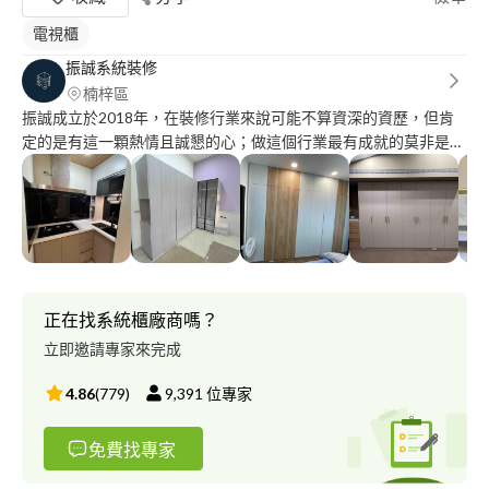
電視櫃
振誠系統裝修
楠梓區
振誠成立於2018年，在裝修行業來說可能不算資深的資歷，但肯
定的是有這一顆熱情且誠懇的心；做這個行業最有成就的莫非是看
到客人驗收時開心的側寫，客人的夢想、我們的價值也在這一刻被
真正凸顯，振誠秉持真正誠懇的態度來服務每一位客人，也期待你
未來能成為我們的夢想
正在找系統櫃廠商嗎？
立即邀請專家來完成
4.86
(
779
)
9,391
位專家
免費找專家