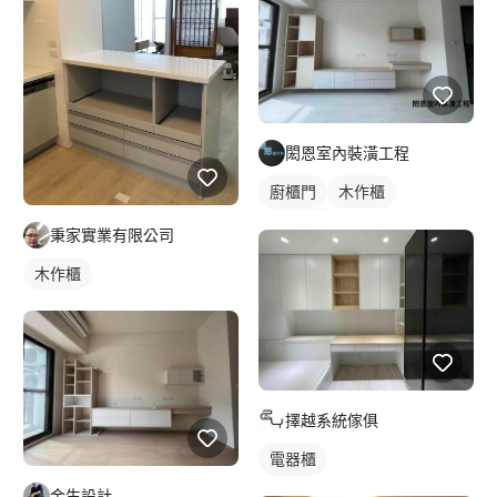
閎恩室內裝潢工程
廚櫃門
木作櫃
櫥櫃木門
秉家實業有限公司
木作櫃
擇越系統傢俱
電器櫃
金生設計