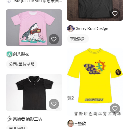
JSM just for you 潔思米團服
Cherry Kuo Design
衣服設計
創八製衣
公司/單位制服
集攝者 攝影工坊
王嬿欣
商品攝影