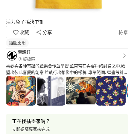
活力兔子搖滾T恤
收藏
分享
檢舉
插圖應用
黃耀鋅
板橋區
喜歡與各種有趣的產業合作並學習,並常常在與客戶的討論之中,激
盪出彼此喜愛的創意,並執行出想像中的樣貌. 專業範圍: 壁畫設計與
施工、公司LOGO與名片相關設計、圖案插畫設計、卡通造型角色
設計、運動鞋類設計與規劃、展覽佈置
正在找插畫家嗎？
立即邀請專家來完成