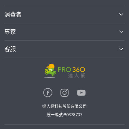
關於我們
消費者
找專家(0)
買服務(0)
媒體報導
買服務
專家
部落格
如何使用PRO360
加入我們
案件中心
客服
熱門服務
投資人關係
成為專家
所有服務
客服中心
合作提案
如何接案
價格行情
使用條款
聯絡我們
專家指南
專家目錄
信任與保障
推廣服務
在地專家推薦
隱私權政策
卓越專家
達人網科技股份有限公司
關鍵字搜尋
公告
特約專家
統一編號:90378737
專業知識
勞健保專區