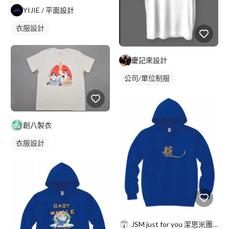
YIJIE / 平面設計
衣服設計
慶記來設計
公司/單位制服
創八製衣
衣服設計
JSM just for you 潔思米團服