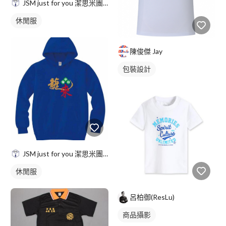
JSM just for you 潔思米團服
休閒服
陳俊傑 Jay
包裝設計
JSM just for you 潔思米團服
休閒服
呂柏御(ResLu)
商品攝影