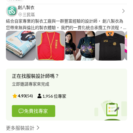
創八製衣
三民區
結合自家專業的製衣工廠與一群豐富經驗的設計師， 創八製衣為
您帶來無與倫比的製衣體驗。 我們的一貫化統合承攬工作流程，
精確而穩定，將高效率與優異品質融合在一起，確保每一件產品的
專業品質與細緻手感。 由深入的前期溝通，創新的構圖設計，到
精確的印刷作業，最後的包裝出貨，我們的團隊以多年的專業經驗
與紮實技術，為您打造頂級的成衣產品。 我們以良好的客戶信用
評價為傲，並持續成為眾多企業、政府機構、學術單位以及同業的
首選合作夥伴。 我們的專業服務涵蓋各種客製化服裝的製作，包
括： 團體服製作、班服製作、工作服製作、T恤設計、POLO衫製
正在找服裝設計師嗎？
作、選舉背心製作、公司服製作、小孩包屁衣製作，以及帆布袋印
立即邀請專家來完成
刷與設計等。 每一件作品，都是我們對您期望的實現。 更重要的
是，我們擁有一群專業的設計師，可以為您提供客製化的設計服
4.93
(
54
)
1,956
位專家
務，將您的創意與期待轉化為獨一無二的服裝設計。 無論您的需
求數量多寡，我們都可以專業地為您製作，為您帶來無憾的製衣體
免費找專家
驗。 如果您有任何製衣需求，請不要猶豫，立即聯繫我們， 創八
製衣，期待為您打造最優質的服裝與服務。
更多服裝設計