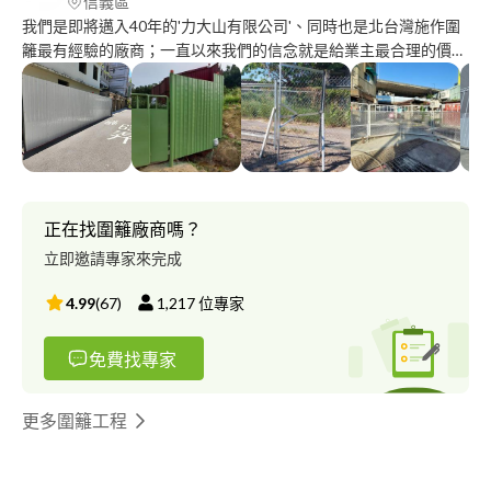
信義區
我們是即將邁入40年的'力大山有限公司'、同時也是北台灣施作圍
籬最有經驗的廠商；一直以來我們的信念就是給業主最合理的價
格、面面俱到的服務、最可靠的圍籬。 只要您有任何有關圍籬的
問題都歡迎隨時請教、也歡迎google"力大山"，謝謝
正在找圍籬廠商嗎？
立即邀請專家來完成
4.99
(
67
)
1,217
位專家
免費找專家
更多圍籬工程