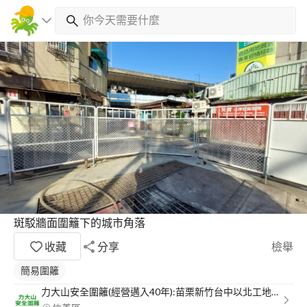
斑駁牆面圍籬下的城市角落
收藏
分享
檢舉
簡易圍籬
力大山安全圍籬(經營邁入40年):苗栗新竹台中以北工地甲種圍籬工程