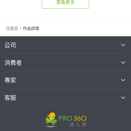
查看更多
找靈感
作品詳情
繼續完成
公司
關於我們
消費者
找專家(0)
買服務(0)
媒體報導
買服務
專家
部落格
如何使用PRO360
加入我們
案件中心
客服
熱門服務
投資人關係
成為專家
所有服務
客服中心
合作提案
如何接案
價格行情
使用條款
聯絡我們
專家指南