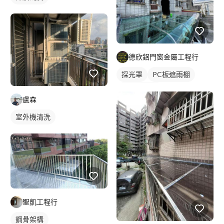
德欣鋁門窗金屬工程行
採光罩
PC板遮雨棚
PC板採光罩
盧森
室外機清洗
聖凱工程行
鋼骨架構