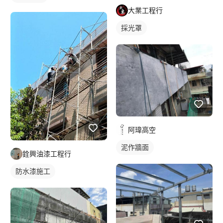
大業工程行
採光罩
阿瑋高空
泥作牆面
銓興油漆工程行
防水漆施工