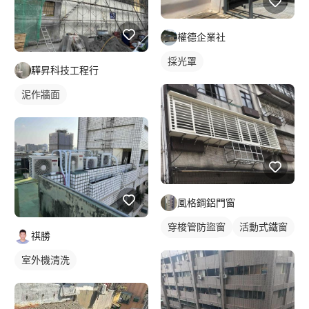
權德企業社
採光罩
驊昇科技工程行
泥作牆面
風格鋼鋁門窗
穿梭管防盜窗
活動式鐵窗
祺勝
鐵窗/防盜窗
室外機清洗