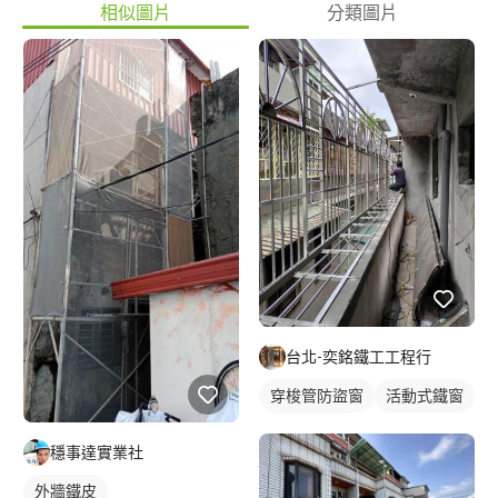
相似圖片
分類圖片
台北-奕銘鐵工工程行
穿梭管防盜窗
活動式鐵窗
鐵窗/防盜窗
穩事達實業社
外牆鐵皮