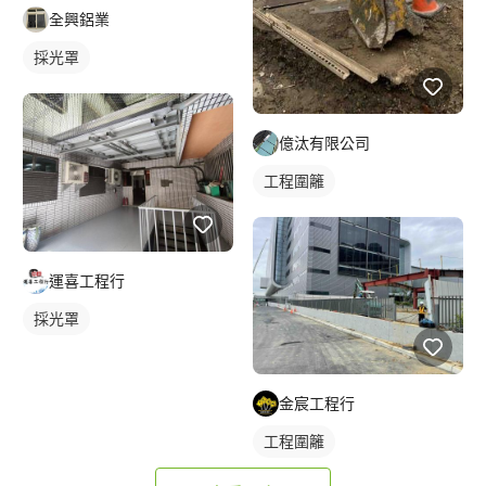
全興鋁業
採光罩
億汰有限公司
工程圍籬
運喜工程行
採光罩
金宸工程行
工程圍籬