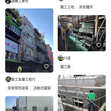
源勝工業社
鐵工工地
其他鐵件
川達
鐵工廠
藝工金屬工程行
穿梭管防盜窗
活動式鐵窗