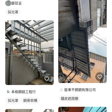
鄭荏亘
採光罩
鋐聿不銹鋼有限公司
本格鋼鋁工程行
鐵皮遮雨棚
採光罩
鋼骨架構
鋁採光罩
陽台採光罩