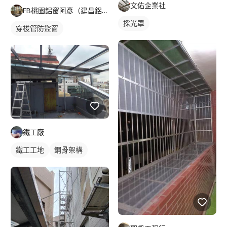
文佑企業社
FB桃園鋁窗阿彥（建昌鋁門窗）
採光罩
穿梭管防盜窗
鐵工廠
鐵工工地
鋼骨架構