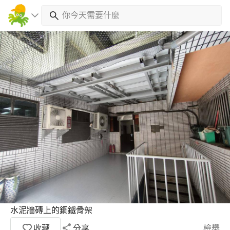
水泥牆磚上的鋼鐵骨架
收藏
分享
檢舉