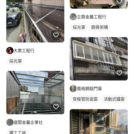
立鼎金屬工程行
採光罩
鋼骨架構
大業工程行
採光罩
風格鋼鋁門窗
穿梭管防盜窗
活動式鐵窗
鐵窗/防盜窗
達閎金屬企業社
鐵工工地