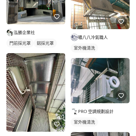
泓勝企業社
噥八八冷氣職人
門前採光罩
鋁採光罩
室外機清洗
PRO 空調規劃設計
室外機清洗