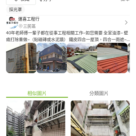
採光罩
運喜工程行
三民區
40年老師傅一輩子都在從事工程相關工作~如您需要 全室油漆~ 壁
癌打除重做~（貼磁磚或水泥牆） 鐵皮四合一屋頂，四合一雨遮~
外牆穿鐵衣~ 外牆防水~ 頂樓防水~ 衛浴翻新~ 老屋翻新~ 輕鋼架天
花板~ 舊物拆除清運~ 皆可施工 引領年輕一輩優質團隊 重視品質、
效率、信用、安全、服務 品質：絕不偷工減料 效率：保證如期完
工 信用：100%誠信施工 安全：施工安全第一 服務：滿足客戶需
求 高雄市區免費丈量估價
相似圖片
分類圖片