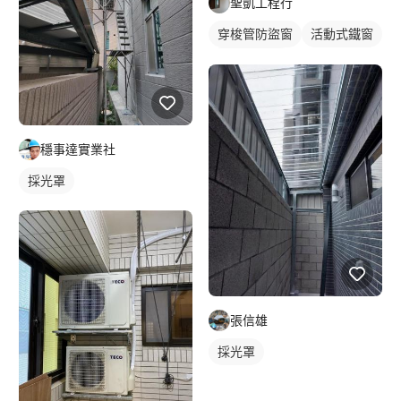
聖凱工程行
穿梭管防盜窗
活動式鐵窗
鐵窗/防盜窗
穩事達實業社
採光罩
張信雄
採光罩