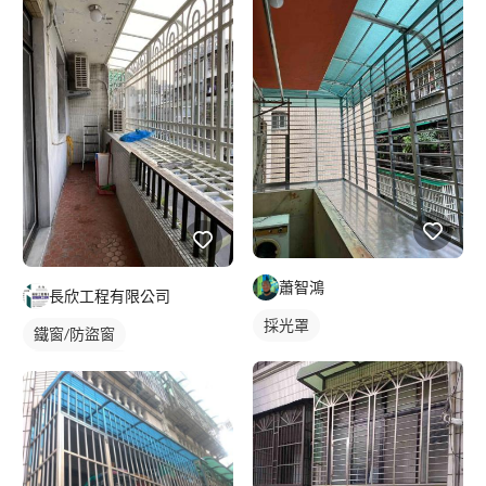
蕭智鴻
長欣工程有限公司
採光罩
鐵窗/防盜窗
穿梭管防盜窗