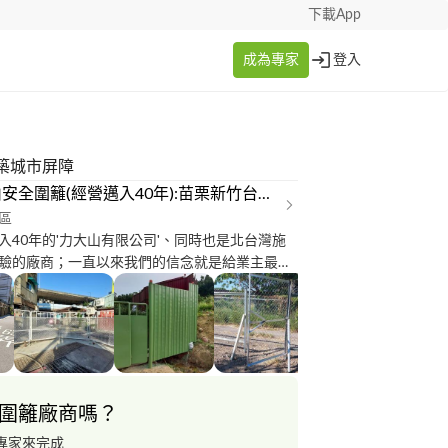
下載App
成為專家
登入
築城市屏障
力大山安全圍籬(經營邁入40年):苗栗新竹台中以北工地甲種圍籬工程
區
入40年的'力大山有限公司'、同時也是北台灣施
驗的廠商；一直以來我們的信念就是給業主最合
到的服務、最可靠的圍籬。 只要您有任何有
歡迎隨時請教、也歡迎google"力大山"，謝謝
圍籬廠商嗎？
專家來完成