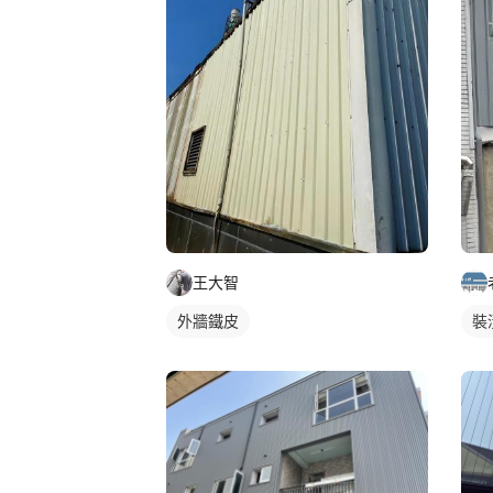
王大智
外牆鐵皮
裝