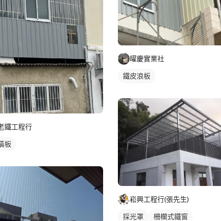
曜慶實業社
鐵皮浪板
老鐵工程行
潢板
崧興工程行(張先生)
採光罩
柵欄式鐵窗