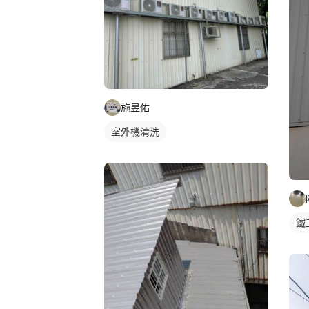
施昱佑
室外機清洗
鐵