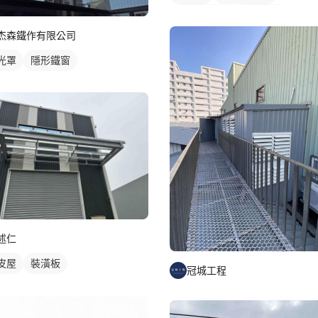
屋頂採光罩
鋁採光罩
杰森鐵作有限公司
光罩
隱形鐵窗
述仁
皮屋
裝潢板
冠城工程