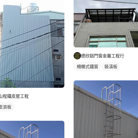
德欣鋁門窗金屬工程行
柵欄式鐵窗
裝潢板
山程鐵皮屋工程
皮浪板