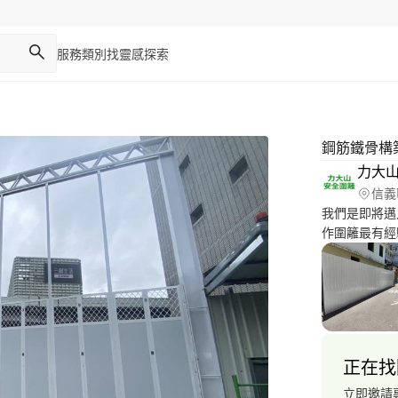
服務類別
找靈感
探索
鋼筋鐵骨構
信義
我們是即將邁
作圍籬最有經
理的價格、面面俱
關圍籬的問題都
正在找
立即邀請