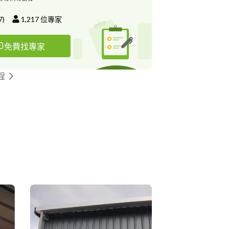
7
)
1,217
位專家
免費找專家
程