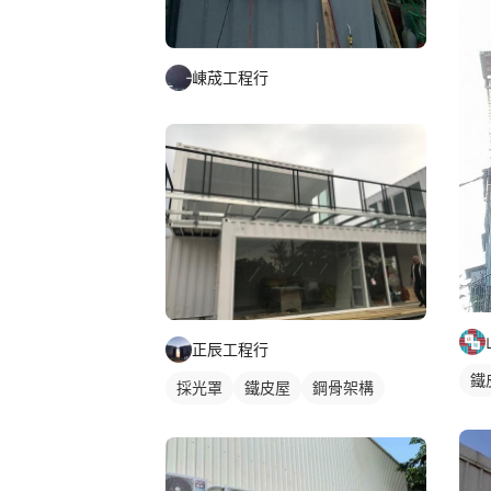
崠荿工程行
正辰工程行
鐵
採光罩
鐵皮屋
鋼骨架構