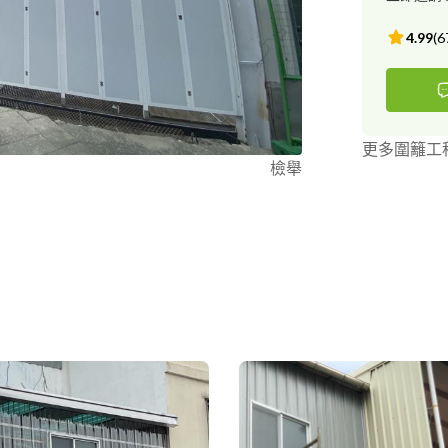
4.99
(
6
更多圍籬工
檢舉