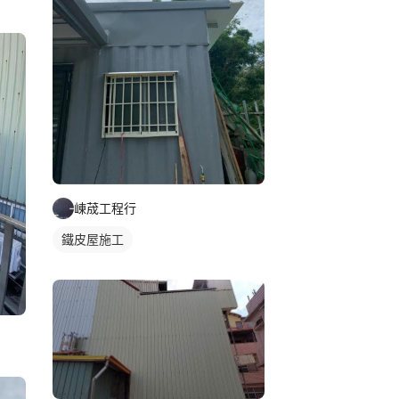
崠荿工程行
鐵皮屋施工