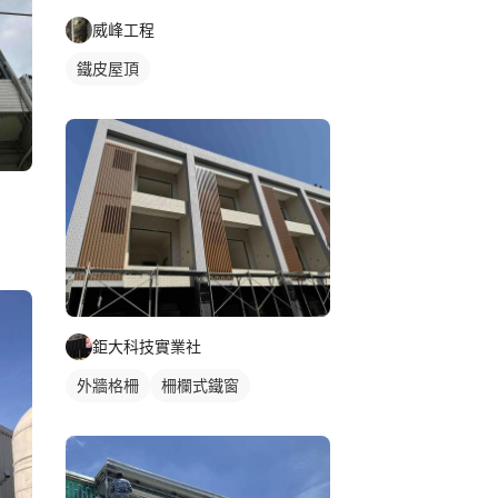
威峰工程
鐵皮屋頂
鉅大科技實業社
外牆格柵
柵欄式鐵窗