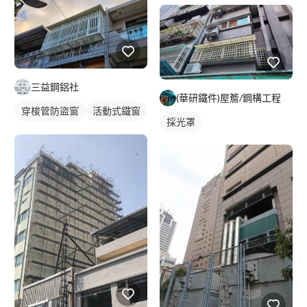
三益鋼鋁社
(華研鐵件)屋簷/鋼構工程
穿梭管防盜窗
活動式鐵窗
採光罩
鐵窗/防盜窗