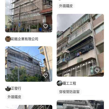
外牆鐵皮
彩銘企業有限公司
鐵工工程
正發行
穿梭管防盜窗
外牆鐵皮
鐵窗/防盜窗
鋼骨架構