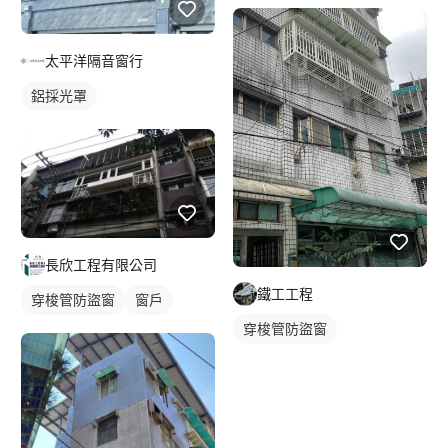
太平洋隔音窗行
鋁採光罩
長欣工程有限公司
鐵工工程
穿梭管防盜窗
窗戶
穿梭管防盜窗