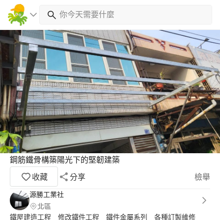
鋼筋鐵骨構築陽光下的堅韌建築
收藏
分享
檢舉
源勝工業社
北區
鐵屋建造工程 修改鐵件工程 鐵件金屬系列 各種訂製維修