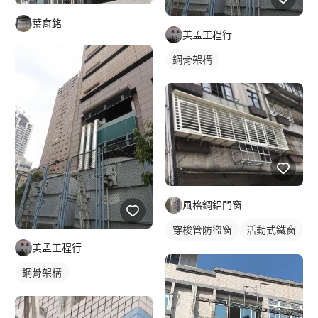
葉育銘
美孟工程行
鋼骨架構
風格鋼鋁門窗
穿梭管防盜窗
活動式鐵窗
美孟工程行
鐵窗/防盜窗
鋼骨架構