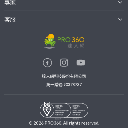
專家
部落格
如何使用PRO360
加入我們
案件中心
客服
熱門服務
投資人關係
成為專家
所有服務
客服中心
合作提案
如何接案
價格行情
使用條款
聯絡我們
專家指南
專家目錄
信任與保障
推廣服務
在地專家推薦
隱私權政策
卓越專家
達人網科技股份有限公司
關鍵字搜尋
公告
特約專家
統一編號:90378737
專業知識
勞健保專區
問專家
新手攻略
©
2026
PRO360. All rights reserved.