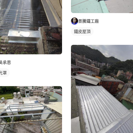
景騰鐵工廠
鐵皮屋頂
吳承恩
光罩