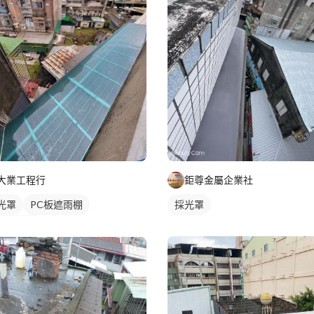
大業工程行
鉅尊金屬企業社
光罩
PC板遮雨棚
採光罩
C板採光罩