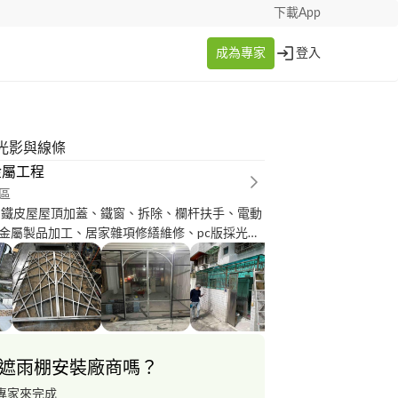
下載App
成為專家
登入
光影與線條
金屬工程
區
 鐵皮屋屋頂加蓋、鐵窗、拆除、欄杆扶手、電動
金屬製品加工、居家雜項修繕維修、pc版採光
鐵件
遮雨棚安裝廠商嗎？
專家來完成