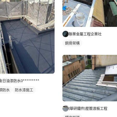
聯業金屬工程企業社
鋼骨架構
金日油漆防水0*********
頂防水
防水漆施工
(華研鐵件)屋簷浪板工程