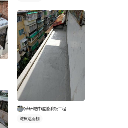
(華研鐵件)屋簷浪板工程
鐵皮遮雨棚