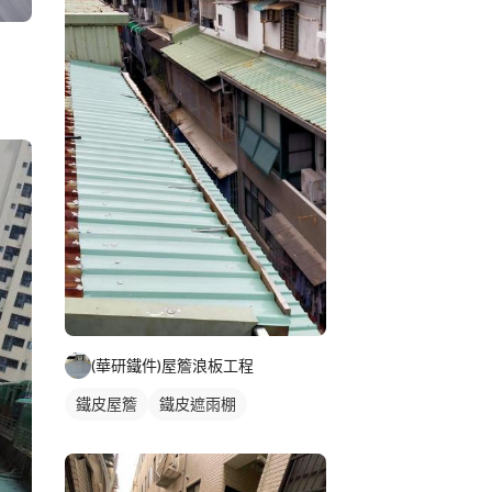
(華研鐵件)屋簷浪板工程
鐵皮屋簷
鐵皮遮雨棚