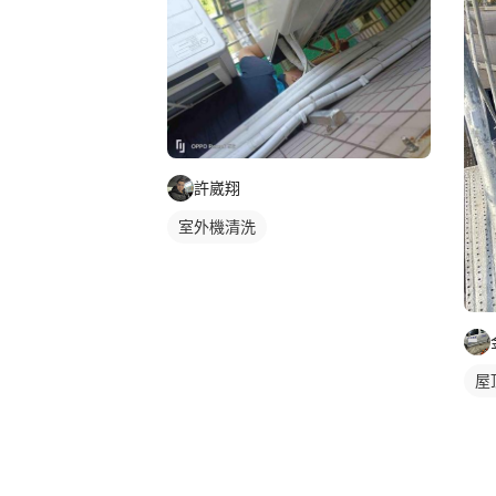
許崴翔
室外機清洗
屋