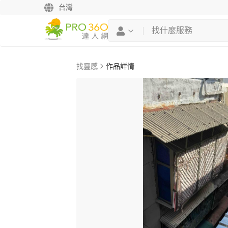
台灣
找靈感
作品詳情