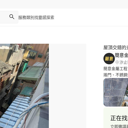
服務類別
找靈感
探索
屋頂交錯的
簡意
汐止
簡意金屬工程
捲門、不銹鋼
罩、裝潢室內
正在找
立即邀請