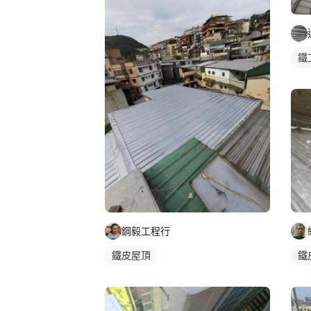
鐵
鋼毅工程行
鐵皮屋頂
鐵