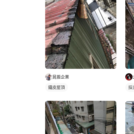
晁振企業
鐵皮屋頂
採
P