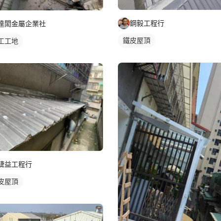
鋼毅工程行
達閎金屬企業社
鐵皮屋頂
工工地
緁益工程行
皮屋頂