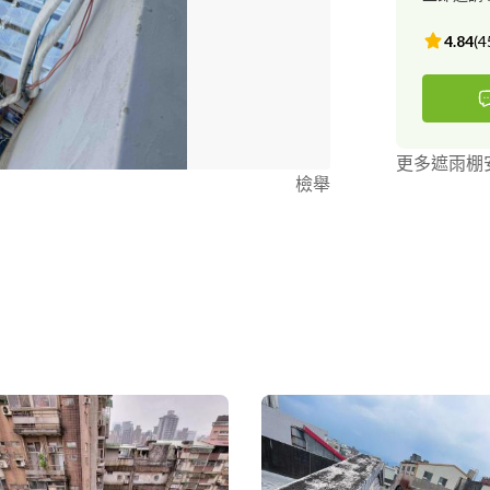
4.84
(
4
更多遮雨棚
檢舉