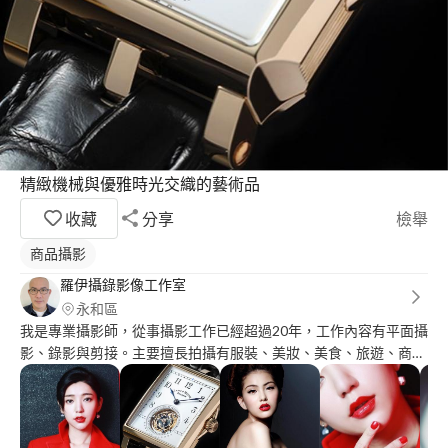
精緻機械與優雅時光交織的藝術品
收藏
分享
檢舉
商品攝影
羅伊攝錄影像工作室
永和區
我是專業攝影師，從事攝影工作已經超過20年，工作內容有平面攝
影、錄影與剪接。主要擅長拍攝有服裝、美妝、美食、旅遊、商品
靜物、活動紀錄等等。平時一人作業，也可以視情況需要召集攝影
團隊，成員每位都是工作超過20年，拍攝的品質穩定優良，也有很
多時常配合的老顧客，我們一定能提供您專業而且高質感的攝影服
務