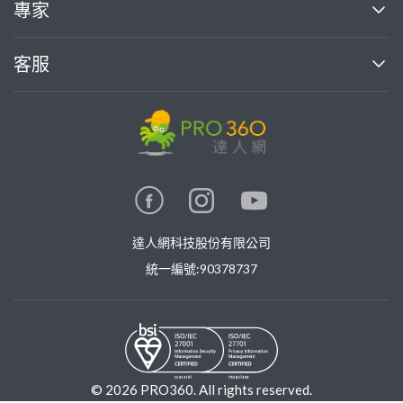
買服務
專家
部落格
如何使用PRO360
加入我們
案件中心
客服
熱門服務
投資人關係
成為專家
所有服務
客服中心
合作提案
如何接案
價格行情
使用條款
聯絡我們
專家指南
專家目錄
信任與保障
推廣服務
在地專家推薦
隱私權政策
卓越專家
達人網科技股份有限公司
關鍵字搜尋
公告
特約專家
統一編號:90378737
專業知識
勞健保專區
問專家
新手攻略
©
2026
PRO360. All rights reserved.