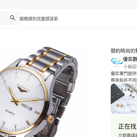
服務類別
找靈感
探索
簡約時尚的
優奕
新莊
優奕專門提供
帶來些許不同
影:產品攝影
集:http://ww
址:http://www
正在找
立即邀請