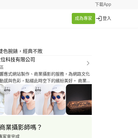
下載App
成為專家
登入
雙色腕錶，經典不敗
數位科技有限公司
區
響應式網站製作、商業攝影的服務，為網路文化
動感與色彩，點綴此時空下的繽紛美好。 商業攝
、人物攝影、到府攝影、外拍攝影 作品
w.yoyi.ws/works_category/studio_work/ 公司網
.yoyi.ws/
商業攝影師嗎？
專家來完成