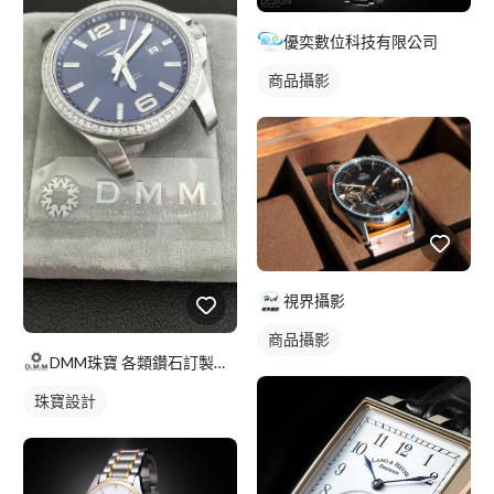
優奕數位科技有限公司
商品攝影
視界攝影
商品攝影
DMM珠寶 各類鑽石訂製首選/流星鑽/莫桑石
珠寶設計