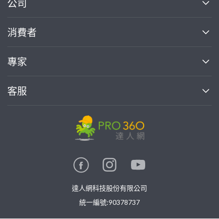
繼續完成
公司
關於我們
消費者
找專家(0)
買服務(0)
媒體報導
買服務
專家
部落格
如何使用PRO360
加入我們
案件中心
客服
熱門服務
投資人關係
成為專家
所有服務
客服中心
合作提案
如何接案
價格行情
使用條款
聯絡我們
專家指南
專家目錄
信任與保障
推廣服務
在地專家推薦
隱私權政策
卓越專家
達人網科技股份有限公司
關鍵字搜尋
公告
特約專家
統一編號:90378737
專業知識