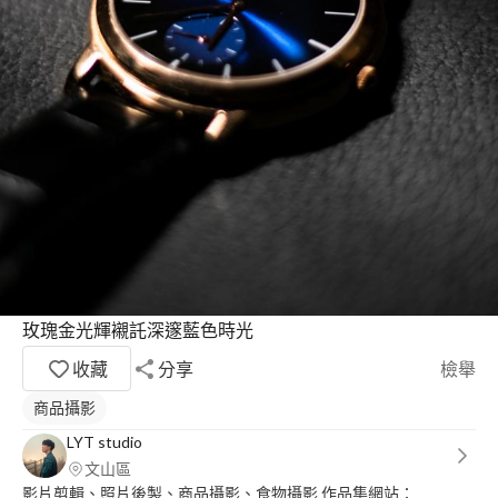
玫瑰金光輝襯託深邃藍色時光
收藏
分享
檢舉
商品攝影
LYT studio
文山區
影片剪輯、照片後製、商品攝影、食物攝影 作品集網站：