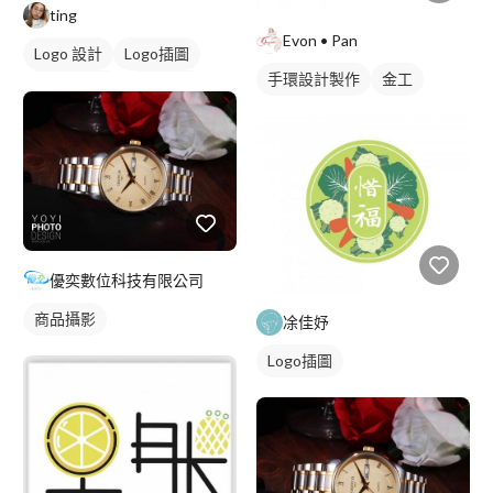
ting
Evon • Pan
Logo 設計
Logo插圖
手環設計製作
金工
圖與字混合
日式商標
黑白
優奕數位科技有限公司
商品攝影
凃佳妤
Logo插圖