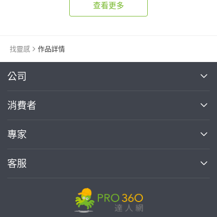
查看更多
找靈感
作品詳情
繼續完成
公司
關於我們
消費者
找專家(0)
買服務(0)
媒體報導
買服務
專家
部落格
如何使用PRO360
加入我們
案件中心
客服
熱門服務
投資人關係
成為專家
所有服務
客服中心
合作提案
如何接案
價格行情
使用條款
聯絡我們
專家指南