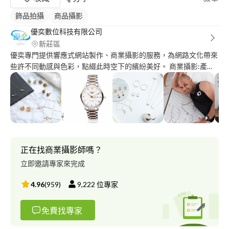
飾品拍攝
商品攝影
優奕數位科技有限公司
新莊區
優奕專門提供響應式網站製作、商業攝影的服務，為網路文化帶來
些許不同動感與色彩，點綴此時空下的繽紛美好。 商業攝影:產品
攝影、人物攝影、到府攝影、外拍攝影 作品
集:http://www.yoyi.ws/works_category/studio_work/ 公司網
址:http://www.yoyi.ws/
正在找商業攝影師嗎？
立即邀請專家來完成
4.96
(
959
)
9,222
位專家
免費找專家