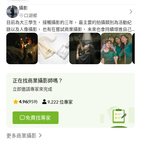
攝影
口湖鄉
目前為大三學生， 接觸攝影約三年， 最主要的拍攝類別為活動紀
錄以及人像攝影， 也有在嘗試商業攝影， 未來也會持續增進自己
的技巧， 謝謝提供給我機會的所有人。
正在找商業攝影師嗎？
立即邀請專家來完成
4.96
(
959
)
9,222
位專家
免費找專家
更多商業攝影