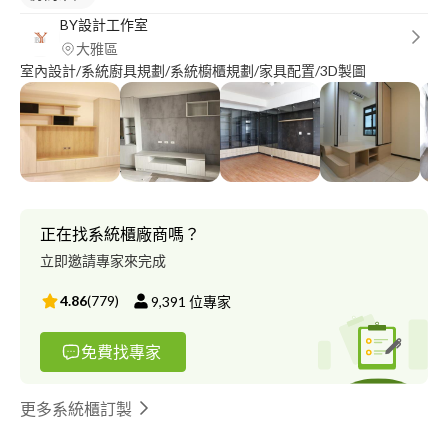
BY設計工作室
大雅區
室內設計/系統廚具規劃/系統櫥櫃規劃/家具配置/3D製圖
正在找系統櫃廠商嗎？
立即邀請專家來完成
4.86
(
779
)
9,391
位專家
免費找專家
更多系統櫃訂製