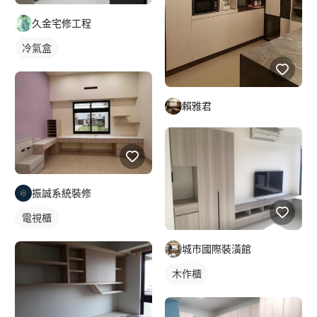
久金宅修工程
冷氣盒
賴雅君
振誠系統裝修
電視櫃
城市國際裝潢館
木作櫃