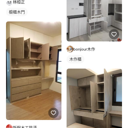
林桓正
櫥櫃木門
bonjour木作
木作櫃
新程木工裝潢