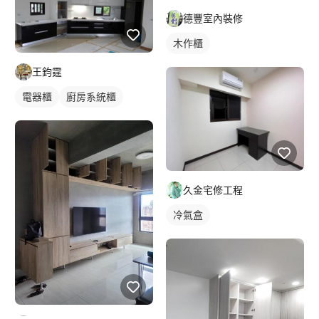
德豐室內裝修
木作櫃
王鈞霆
電器櫃
廚房系統櫃
久金宅修工程
冷氣盒