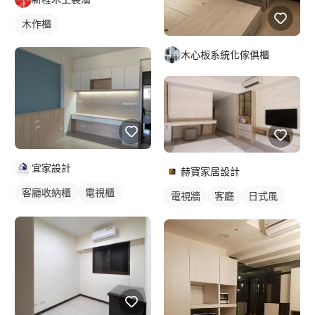
木作櫃
木心板系統化傢俱櫃
宜家設計
赫寶家居設計
客廳收納櫃
電視櫃
電視牆
客廳
日式風
木作櫃
單色油漆