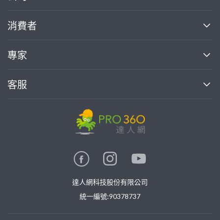
關於我們
消費者
找專家(0)
買服務(0)
媒體報導
買服務
專家
部落格
如何使用PRO360
加入我們
案件中心
客服
熱門服務
投資人關係
成為專家
所有服務
客服中心
合作提案
如何接案
價格行情
使用條款
聯絡我們
專家指南
專家目錄
信任與保障
推廣服務
在地專家推薦
隱私權政策
卓越專家
達人網科技股份有限公司
關鍵字搜尋
公告
特約專家
統一編號:90378737
專業知識
勞健保專區