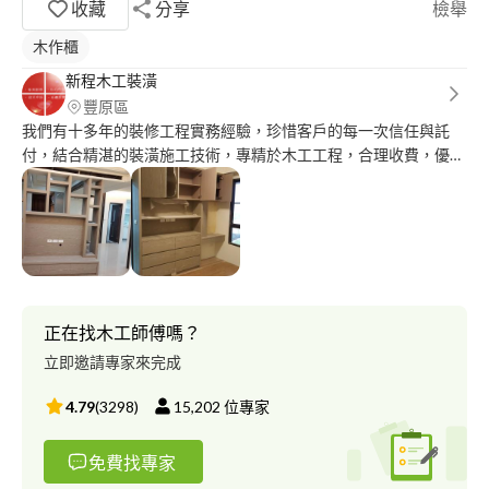
收藏
分享
檢舉
木作櫃
新程木工裝潢
豐原區
我們有十多年的裝修工程實務經驗，珍惜客戶的每一次信任與託
付，結合精湛的裝潢施工技術，專精於木工工程，合理收費，優質
服務，將您的託付完成到最佳，客戶的首選，也是我們的堅持。
正在找木工師傅嗎？
立即邀請專家來完成
4.79
(
3298
)
15,202
位專家
免費找專家