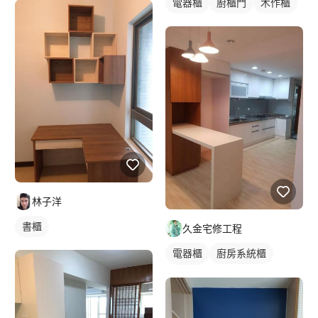
電器櫃
廚櫃門
木作櫃
林子洋
書櫃
久金宅修工程
電器櫃
廚房系統櫃
木作櫃