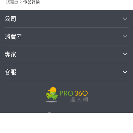
找靈感
作品詳情
繼續完成
公司
關於我們
消費者
找專家(0)
買服務(0)
媒體報導
買服務
專家
部落格
如何使用PRO360
加入我們
案件中心
客服
熱門服務
投資人關係
成為專家
所有服務
客服中心
合作提案
如何接案
價格行情
使用條款
聯絡我們
專家指南
專家目錄
信任與保障
推廣服務
在地專家推薦
隱私權政策
免費找專家
卓越專家
達人網科技股份有限公司