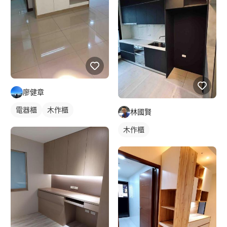
廖健章
電器櫃
木作櫃
林國賢
木作櫃