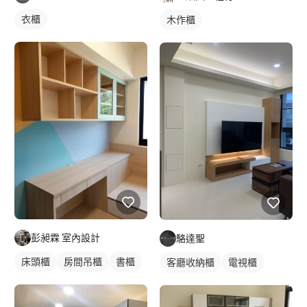
衣櫃
木作櫃
彭昶霖 室內設計
駱達聖
床頭櫃
房間吊櫃
書櫃
客廳收納櫃
電視櫃