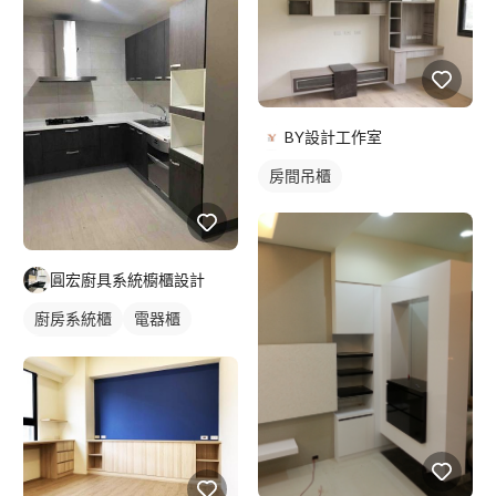
BY設計工作室
房間吊櫃
圓宏廚具系統櫥櫃設計
廚房系統櫃
電器櫃
轉角型廚具