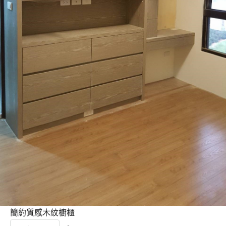
簡約質感木紋櫥櫃