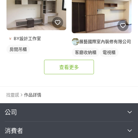
BY設計工作室
展藝國際室內裝修有限公司
房間吊櫃
客廳收納櫃
電視櫃
查看更多
找靈感
作品詳情
繼續完成
公司
關於我們
消費者
找專家(0)
買服務(0)