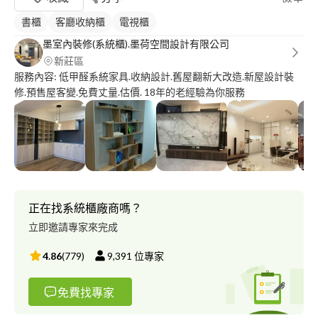
書櫃
客廳收納櫃
電視櫃
墨室內裝修(系統櫃).墨荷空間設計有限公司
新莊區
服務內容: 低甲醛系統家具.收納設計.舊屋翻新大改造.新屋設計裝
修.預售屋客變.免費丈量.估價. 18年的老經驗為你服務
正在找系統櫃廠商嗎？
立即邀請專家來完成
4.86
(
779
)
9,391
位專家
免費找專家