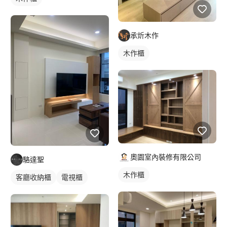
承炘木作
木作櫃
奧園室內裝修有限公司
駱達聖
木作櫃
客廳收納櫃
電視櫃