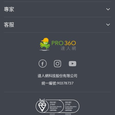
媒體報導
買服務
專家
部落格
如何使用PRO360
加入我們
案件中心
客服
熱門服務
投資人關係
成為專家
所有服務
客服中心
合作提案
如何接案
價格行情
使用條款
聯絡我們
專家指南
專家目錄
信任與保障
推廣服務
在地專家推薦
隱私權政策
卓越專家
達人網科技股份有限公司
關鍵字搜尋
公告
特約專家
統一編號:90378737
專業知識
勞健保專區
問專家
新手攻略