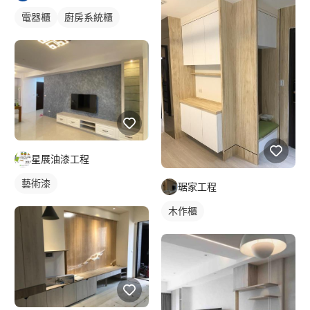
電器櫃
廚房系統櫃
星展油漆工程
藝術漆
琚家工程
木作櫃