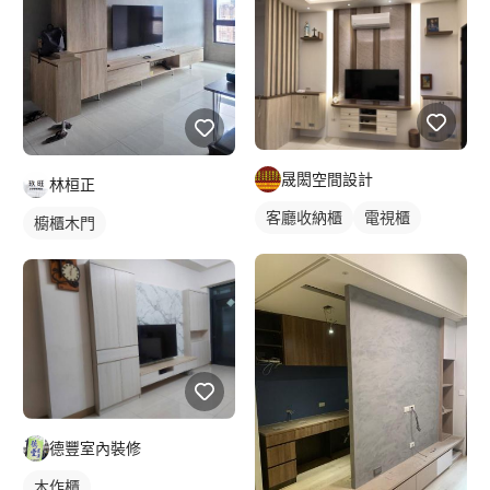
晟閎空間設計
林桓正
客廳收納櫃
電視櫃
櫥櫃木門
德豐室內裝修
木作櫃