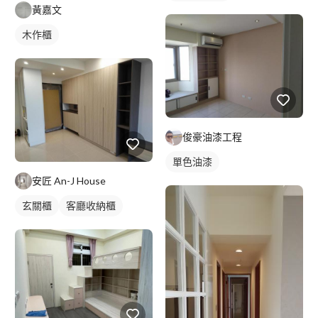
黃嘉文
木作櫃
俊豪油漆工程
單色油漆
安匠 An-J House
玄關櫃
客廳收納櫃