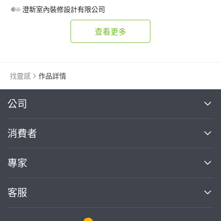
澄新室內裝修設計有限公司
查看更多
找靈感
作品詳情
繼續完成
公司
關於我們
消費者
找專家(0)
買服務(0)
媒體報導
買服務
專家
部落格
如何使用PRO360
加入我們
案件中心
客服
熱門服務
投資人關係
成為專家
所有服務
客服中心