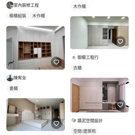
室內裝修工程
木作櫃
櫥櫃組裝
木作櫃
櫥櫃木門
御櫥工程行
衣櫃
陳宥全
書櫃
牆泥空間設計
空間/建築照