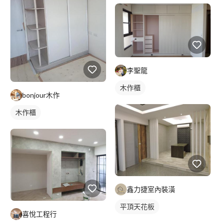
李聖龍
木作櫃
bonjour木作
木作櫃
鑫力捷室內裝潢
平頂天花板
喜悅工程行