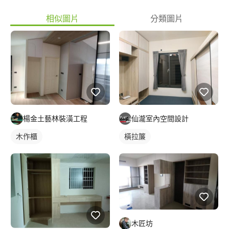
相似圖片
分類圖片
楊金土藝林裝潢工程
仙瀧室內空間設計
木作櫃
橫拉簾
木匠坊