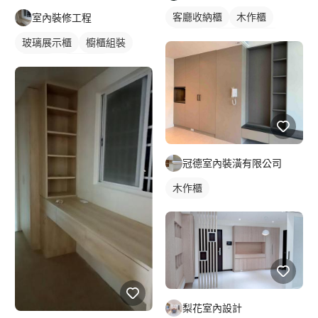
客廳收納櫃
木作櫃
室內裝修工程
電視櫃
全室照明設計
玻璃展示櫃
櫥櫃組裝
木作櫃
櫥櫃木門
冠德室內裝潢有限公司
木作櫃
梨花室內設計