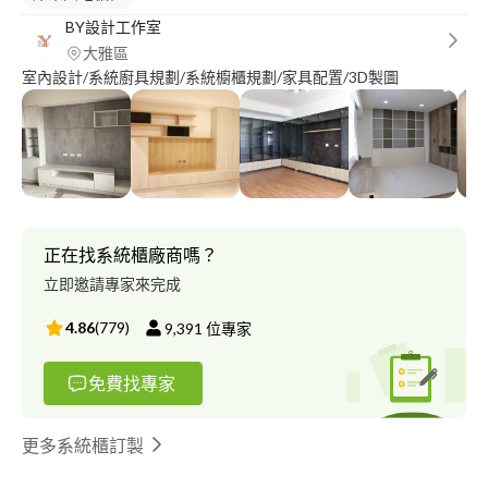
BY設計工作室
大雅區
室內設計/系統廚具規劃/系統櫥櫃規劃/家具配置/3D製圖
正在找系統櫃廠商嗎？
立即邀請專家來完成
4.86
(
779
)
9,391
位專家
免費找專家
更多系統櫃訂製