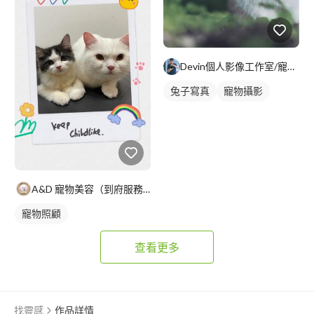
Devin個人影像工作室/寵物/婚禮/紀錄
兔子寫真
寵物攝影
A&D 寵物美容（到府服務）
寵物照顧
查看更多
找靈感
作品詳情