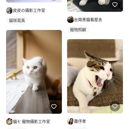
皮皮の攝影工作室
台南黑貓看屋去
貓咪寫真
寵物照顧
蕭伃孝
貓七 寵物攝影工作室