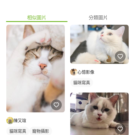
相似圖片
分類圖片
心憶影像
貓咪寫真
陳又瑄
貓咪寫真
寵物攝影