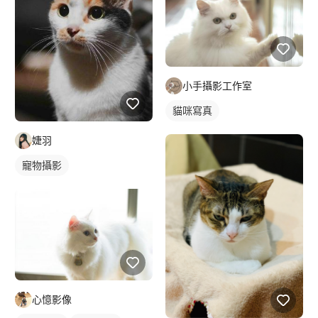
小手攝影工作室
貓咪寫真
婕羽
寵物攝影
心憶影像