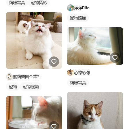
貓咪寫真
寵物攝影
洋洋Ellie
寵物照顧
心憶影像
熙貓樂園企業社
貓咪寫真
寵物
寵物照顧