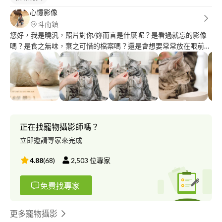
心憶影像
斗南鎮
您好，我是曉汎，照片對你/妳而言是什麼呢？是看過就忘的影像
嗎？是食之無味，棄之可惜的檔案嗎？還是會想要常常放在眼前，
令你/妳心動的回憶？ 時間走過無法重來，我致力於留下觸動人心
的回憶，留住自然真情的畫面，對我而言，每一次拍攝都是珍貴的
時刻，每一次委託，都是真心的交付。
正在找寵物攝影師嗎？
立即邀請專家來完成
4.88
(
68
)
2,503
位專家
免費找專家
更多寵物攝影