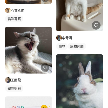
心憶影像
貓咪寫真
李青清
寵物
寵物照顧
王國龍
寵物照顧