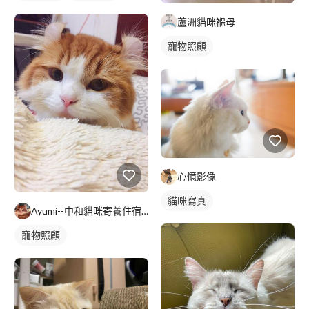
蘆洲貓咪褓母
寵物照顧
心憶影像
貓咪寫真
Ayumi--中和貓咪寄養住宿--預約制
寵物照顧