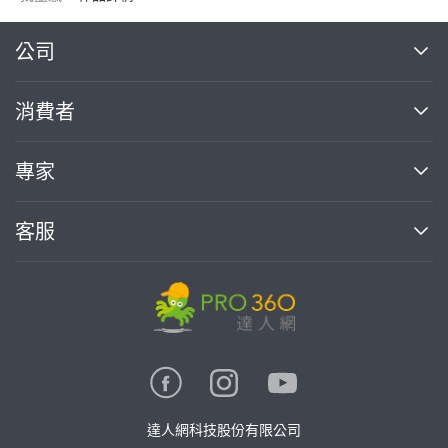
繼續完成
公司
關於我們
消費者
找專家(0)
買服務(0)
媒體報導
買服務
專家
部落格
如何使用PRO360
加入我們
案件中心
客服
熱門服務
投資人關係
成為專家
所有服務
客服中心
合作提案
如何接案
價格行情
使用條款
聯絡我們
專家指南
專家目錄
信任與保障
推廣服務
在地專家推薦
隱私權政策
卓越專家
達人網科技股份有限公司
關鍵字搜尋
公告