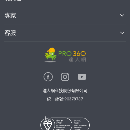
媒體報導
買服務
專家
部落格
如何使用PRO360
加入我們
案件中心
客服
熱門服務
投資人關係
成為專家
所有服務
客服中心
合作提案
如何接案
價格行情
使用條款
聯絡我們
專家指南
專家目錄
信任與保障
推廣服務
在地專家推薦
隱私權政策
卓越專家
達人網科技股份有限公司
關鍵字搜尋
公告
特約專家
統一編號:90378737
專業知識
勞健保專區
問專家
新手攻略