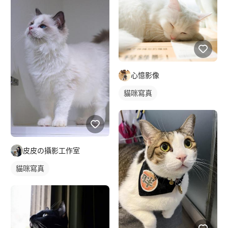
心憶影像
貓咪寫真
皮皮の攝影工作室
貓咪寫真