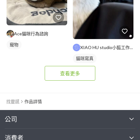
Ace貓咪行為諮詢
寵物
XIAO HU studio小狐工作室
貓咪寫真
查看更多
找靈感
作品詳情
繼續完成
公司
關於我們
消費者
找專家(0)
買服務(0)