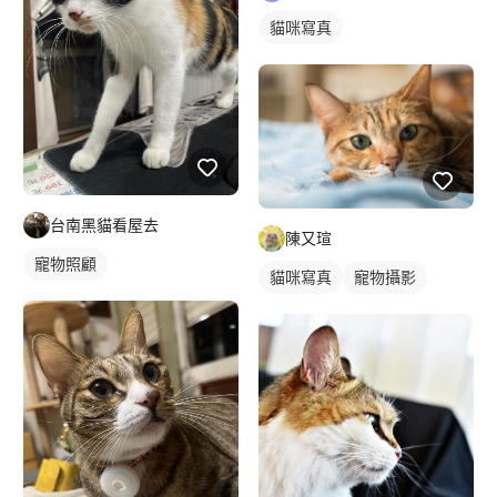
貓咪寫真
台南黑貓看屋去
陳又瑄
寵物照顧
貓咪寫真
寵物攝影