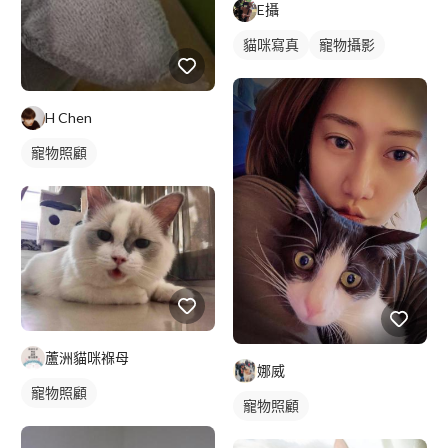
E攝
貓咪寫真
寵物攝影
H Chen
寵物照顧
蘆洲貓咪褓母
娜威
寵物照顧
寵物照顧