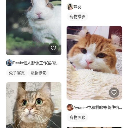
婕羽
寵物攝影
Devin個人影像工作室/寵物/婚禮/紀錄
兔子寫真
寵物攝影
Ayumi--中和貓咪寄養住宿--預約制
寵物照顧