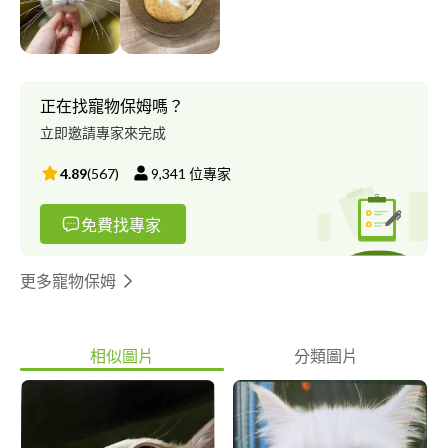
正在找寵物保姆嗎？
立即邀請專家來完成
4.89
(
567
)
9,341
位專家
免費找專家
更多寵物保姆
相似圖片
分類圖片