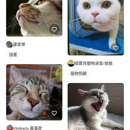
康家榮
插畫
珈寶貝寵物澡堂/旅館
寵物照顧
Kimberly 萬事屋