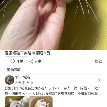
溫柔觸碰下的貓咪閉眼享受
收藏
分享
檢舉
寵物照顧
你好??貓貓
台灣, 台中
歡迎詢問??貓咪長短期寄養?一天$200，專人一對一陪貓，一次只
接一個寄養人，一人上限3⃣️隻貓貓? 有獨立貓房，不會跟自家貓咪
接觸，餵食及飼養陪玩方式尊重主人意見❤️