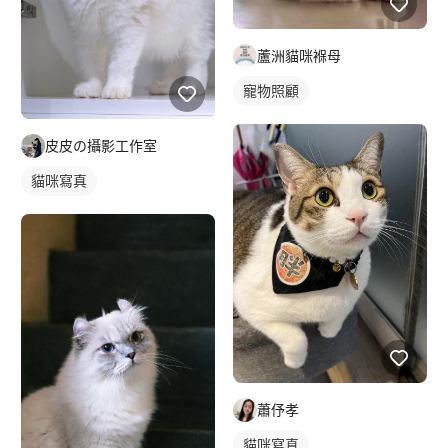
蘆洲貓咪褓母
寵物照顧
皮皮の攝影工作室
貓咪寫真
蕭伃孝
貓咪寫真