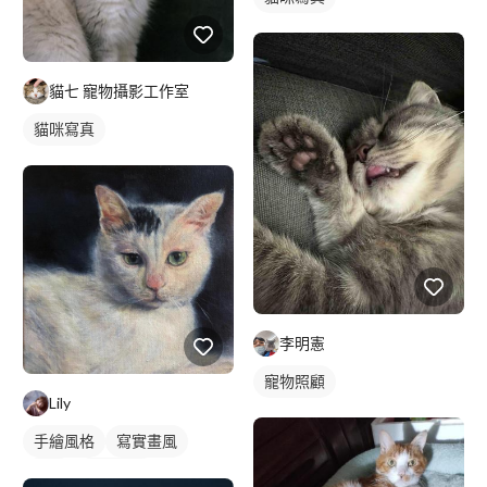
貓七 寵物攝影工作室
貓咪寫真
李明憲
寵物照顧
Lily
手繪風格
寫實畫風
插畫
動物插畫