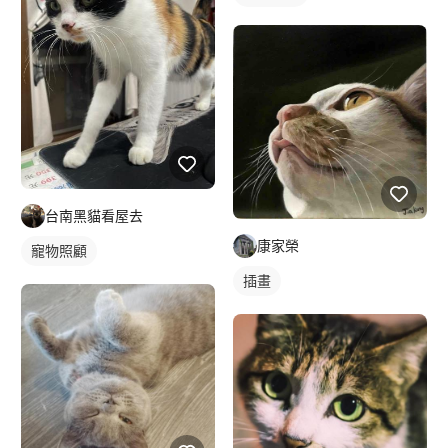
台南黑貓看屋去
康家榮
寵物照顧
插畫