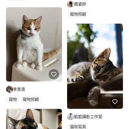
周姿妤
寵物照顧
李青清
寵物
寵物照顧
凱凱攝影工作室
貓咪寫真