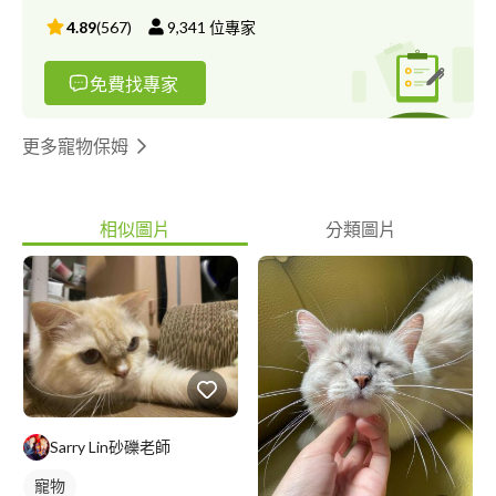
4.89
(
567
)
9,341
位專家
免費找專家
更多寵物保姆
相似圖片
分類圖片
Sarry Lin砂礫老師
寵物