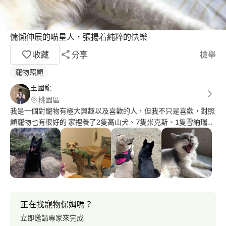
慵懶伸展的喵星人，張揚着純粹的快樂
收藏
分享
檢舉
寵物照顧
王國龍
桃園區
我是一個對寵物有極大興趣以及喜歡的人，但我不只是喜歡，對照
顧寵物也有很好的 家裡養了2隻高山犬、7隻米克斯、1隻雪納瑞、
1隻加菲貓、1隻虎斑貓 不怕清潔貓跟狗，也不怕受傷，且對清洗
貓、狗有一定程度的研究，以前也接過許多遛狗的案子
正在找寵物保姆嗎？
立即邀請專家來完成