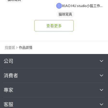
XIAO HU studio小狐工作室
貓咪寫真
查看更多
找靈感
作品詳情
繼續完成
公司
關於我們
消費者
找專家(0)
買服務(0)
媒體報導
買服務
專家
部落格
如何使用PRO360
加入我們
案件中心
客服
熱門服務