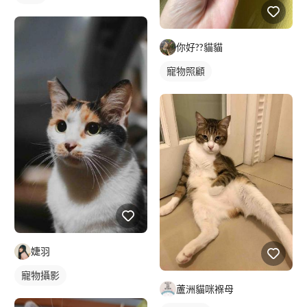
你好??貓貓
寵物照顧
婕羽
寵物攝影
蘆洲貓咪褓母