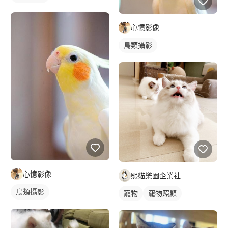
心憶影像
鳥類攝影
心憶影像
熙貓樂園企業社
鳥類攝影
寵物
寵物照顧