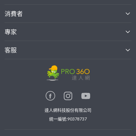
關於我們
消費者
找專家(0)
買服務(0)
媒體報導
買服務
專家
部落格
如何使用PRO360
加入我們
案件中心
客服
熱門服務
投資人關係
成為專家
所有服務
客服中心
合作提案
如何接案
價格行情
使用條款
聯絡我們
專家指南
專家目錄
信任與保障
推廣服務
在地專家推薦
隱私權政策
卓越專家
達人網科技股份有限公司
關鍵字搜尋
公告
特約專家
統一編號:90378737
專業知識
勞健保專區