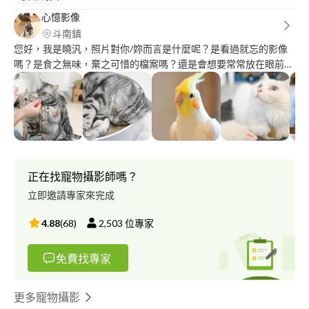
心憶影像
斗南鎮
您好，我是曉汎，照片對你/妳而言是什麼呢？是看過就忘的影像
嗎？是食之無味，棄之可惜的檔案嗎？還是會想要常常放在眼前，
令你/妳心動的回憶？ 時間走過無法重來，我致力於留下觸動人心
的回憶，留住自然真情的畫面，對我而言，每一次拍攝都是珍貴的
時刻，每一次委託，都是真心的交付。
正在找寵物攝影師嗎？
立即邀請專家來完成
4.88
(
68
)
2,503
位專家
免費找專家
更多寵物攝影