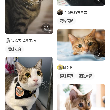
台南黑貓看屋去
寵物照顧
集攝者 攝影工坊
貓咪寫真
陳又瑄
貓咪寫真
寵物攝影