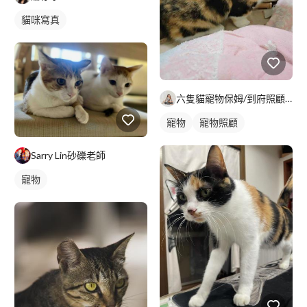
貓咪寫真
六隻貓寵物保姆/到府照顧/遛狗/到府洗澡｜kol部落客｜Yu
寵物
寵物照顧
Sarry Lin砂礫老師
寵物