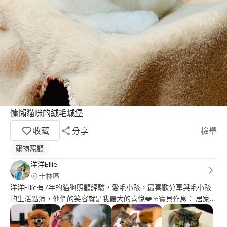
慵懶貓咪的絨毛城堡
收藏
分享
檢舉
寵物照顧
洋洋Ellie
士林區
洋洋Ellie有7年的貓狗照顧經驗，愛毛小孩，最喜歡分享與毛小孩
的生活點滴，他們的笑容就是我最大的喜悅❤️ ⭐️寶貝作息： 居家附
近是風景優美的士林官邸，可去戶外散步運動！ ?寶貝睡哪兒： 你
的寶貝可以睡在任何地方，沙發、客廳、客房，任何他們喜歡的地