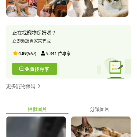
方都可以喔! ?吃什麼： 請自備寶貝的食物（飼料、罐頭、點心以
及碗），基於安全考量，會在個別獨立空間吃飯。 ❤️和寶貝們相
處的時間： 我愛毛小孩們，會盡可能陪伴他們，和他們玩耍。 ?注
意事項： 1.主人請攜帶食物、碗、牽繩、藥物（如果有的話）、貓
砂及貓砂盆、玩具、照顧注意事項（含緊急連絡人資訊）、醫療紀
正在找寵物保姆嗎？
錄 2.請事先告知寶貝的特殊狀況和習慣，例如：隨地大小便、吠
立即邀請專家來完成
叫、有攻擊行為、遇到人（狗、貓）會緊張等，好讓我盡到最好的
照顧。 3.入住和回家時間請提前安排並告知。 4.MOCO之家有兩
4.89
(
567
)
9,341
位專家
隻已絕育的毛小孩（一貓一狗），個性溫馴、好相處，不會攻擊其
他寶貝。若您的寶貝會害怕其他的貓或狗，不用擔心，有獨立客房
免費找專家
可居住。
更多寵物保姆
相似圖片
分類圖片