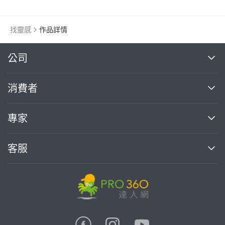
找靈感
作品詳情
繼續完成
公司
關於我們
消費者
找專家(0)
買服務(0)
媒體報導
買服務
專家
部落格
如何使用PRO360
加入我們
案件中心
客服
熱門服務
投資人關係
成為專家
所有服務
客服中心
合作提案
如何接案
價格行情
使用條款
聯絡我們
專家指南
專家目錄
信任與保障
推廣服務