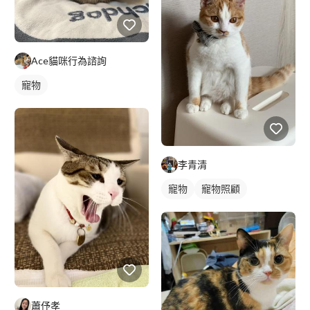
Ace貓咪行為諮詢
寵物
李青清
寵物
寵物照顧
蕭伃孝