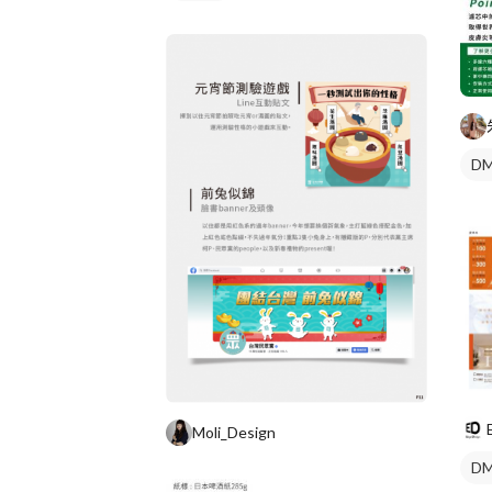
DM
Moli_Design
DM