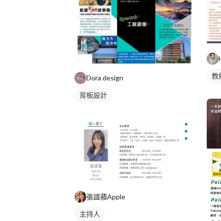
教
Dora design
私
背板設計
張誼蘋Apple
主持人