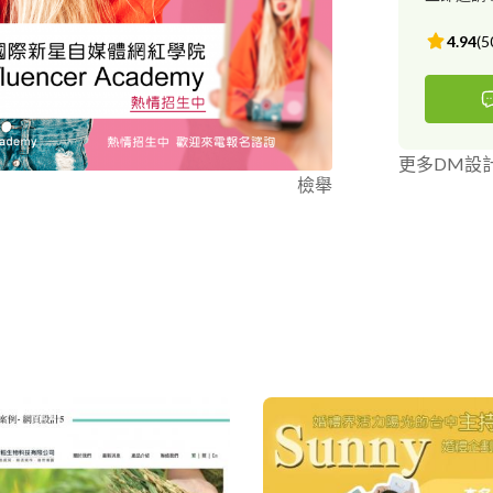
4.94
(
5
更多DM設
檢舉