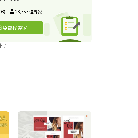
08
)
28,757
位專家
免費找專家
計