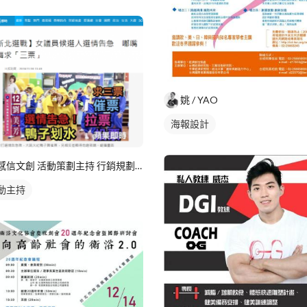
姚 / YAO
海報設計
感信文創 活動策劃主持 行銷規劃 課程講座 美編文宣
動主持