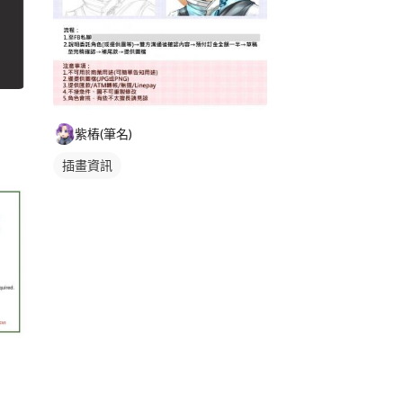
紫樁(筆名)
插畫資訊