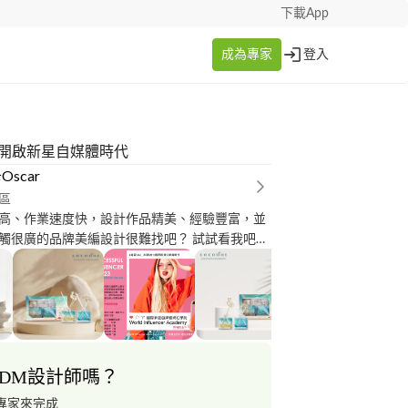
下載App
成為專家
登入
 開啟新星自媒體時代
scar
區
高、作業速度快，設計作品精美、經驗豐富，並
廣的品牌美編設計很難找吧？ 試試看我吧，
表達良好 多年實體通
驗 平面、網頁、banner、商品導
、影音等多媒體整合設計都具備了。 還附加價
層面的google ads 、fb等社群媒體廣告素材製
提升品牌視覺整體形象與知名度。 收費價格友
長期配合。
DM設計師嗎？
專家來完成