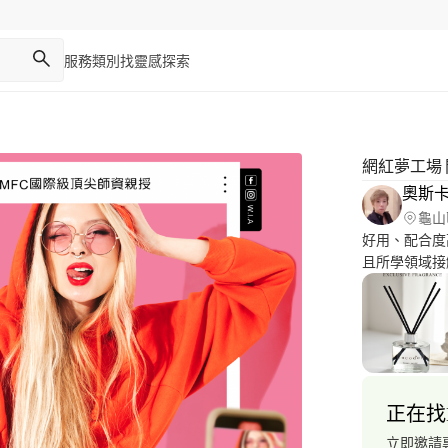
服務類別
找靈感
探索
網紅夢工場
奧斯卡O
龜山
好用、配合度
且所學領域接觸很
會有不同美好體驗： 邏輯思維清楚 溝通
路、電子商務品牌美編設計經
購頁、彩盒包裝
值可以參與行銷
作與投放，幫忙
善合理，歡迎
正在找
立即邀請