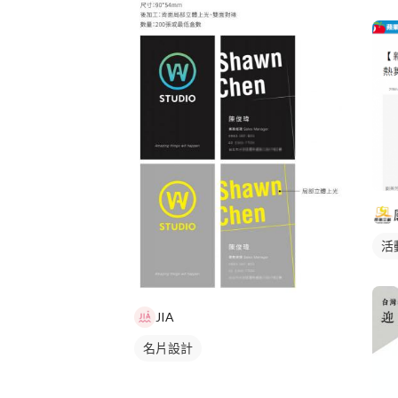
活
JIA
名片設計